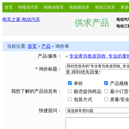
首页
纯电动汽车
纯电动客车
电动观光车
电动三轮车
更多
电车之家 电动汽车
电动汽
供求产品
电动三
当前位置:
首页
»
产品
» 询价单
产品/服务：
»
专业青岛铁皮回收_专业的废
*
询价标题：
意,得到优先回复!
单价
产品规格
我想了解的产品信息有：
能否提供样品
最小订货
包装方式
质量/安
快捷提问：