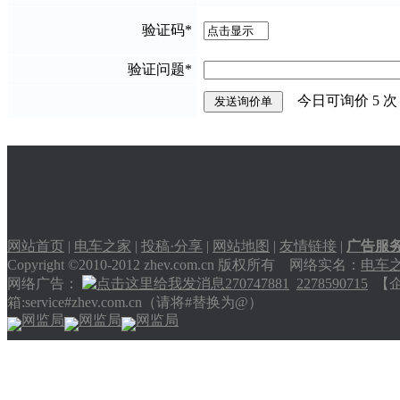
验证码
*
验证问题
*
今日可询价
5
次
网站首页
|
电车之家
|
投稿·分享
|
网站地图
|
友情链接
|
广告服
Copyright ©2010-2012 zhev.com.cn 版权所有 网络实名：
电车
网络广告：
270747881
2278590715
【企业
箱:service#zhev.com.cn（请将#替换为@）