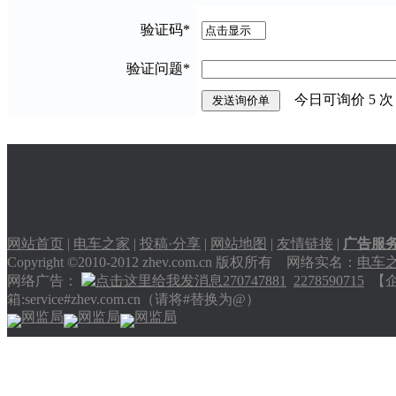
验证码
*
验证问题
*
今日可询价
5
次
网站首页
|
电车之家
|
投稿·分享
|
网站地图
|
友情链接
|
广告服
Copyright ©2010-2012 zhev.com.cn 版权所有 网络实名：
电车
网络广告：
270747881
2278590715
【企业
箱:service#zhev.com.cn（请将#替换为@）