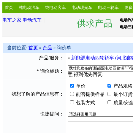
首页
纯电动汽车
纯电动客车
电动观光车
电动三轮车
更多
电车之家 电动汽车
电动汽
供求产品
电动三
当前位置:
首页
»
产品
» 询价单
产品/服务：
»
新能源电动四轮轿车
(河北鑫
*
询价标题：
意,得到优先回复!
单价
产品规格
我想了解的产品信息有：
能否提供样品
最小订货
包装方式
质量/安
快捷提问：