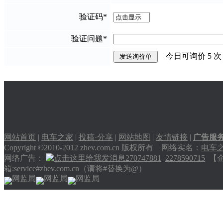
验证码
*
验证问题
*
今日可询价
5
次
网站首页
|
电车之家
|
投稿·分享
|
网站地图
|
友情链接
|
广告服
Copyright ©2010-2012 zhev.com.cn 版权所有 网络实名：
电车
网络广告：
270747881
2278590715
【企业
箱:service#zhev.com.cn（请将#替换为@）