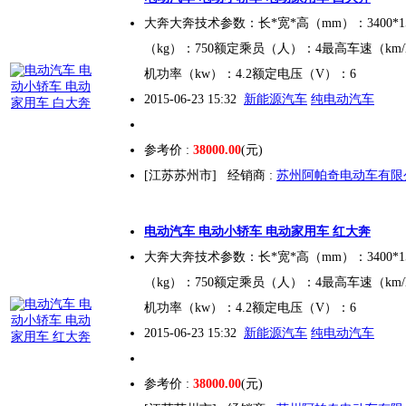
大奔
大奔
技术参数：长*宽*高（mm）：3400*1
（kg）：750额定乘员（人）：4最高车速（km/
机功率（kw）：4.2额定电压（V）：6
2015-06-23 15:32
新能源汽车
纯电动汽车
参考价 :
38000.00
(元)
[江苏苏州市]
经销商 :
苏州阿帕奇电动车有限
电动汽车 电动小轿车 电动家用车 红
大奔
大奔
大奔
技术参数：长*宽*高（mm）：3400*1
（kg）：750额定乘员（人）：4最高车速（km/
机功率（kw）：4.2额定电压（V）：6
2015-06-23 15:32
新能源汽车
纯电动汽车
参考价 :
38000.00
(元)