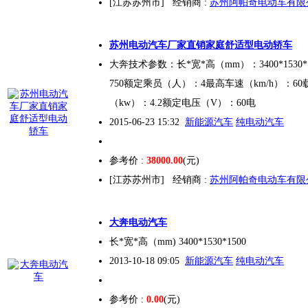
[江苏苏州市]
经销商 :
苏州阿帕奇电动车有限
苏州电动汽车厂家直销家庭舒适型电动轿车
大奔
技术参数：长*宽*高（mm）：3400*1530
750额定乘员（人）：4最高车速（km/h）：60
（kw）：4.2额定电压（V）：60电
2015-06-23 15:32
新能源汽车
纯电动汽车
参考价 :
38000.00
(元)
[江苏苏州市]
经销商 :
苏州阿帕奇电动车有限
大奔
电动汽车
长*宽*高（mm) 3400*1530*1500
2013-10-18 09:05
新能源汽车
纯电动汽车
参考价 :
0.00
(元)