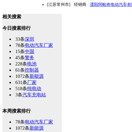
[江苏常州市]
经销商 :
溧阳阿帕奇电动汽车有
相关搜索
今日搜索排行
33条
深圳
78条
电动汽车厂家
15条
中国
45条
警务
228条
电池
61条
控制器
1072条
新能源
631条
厂家
518条
纯电动
3条
汽车充电站
本周搜索排行
78条
电动汽车厂家
1072条
新能源