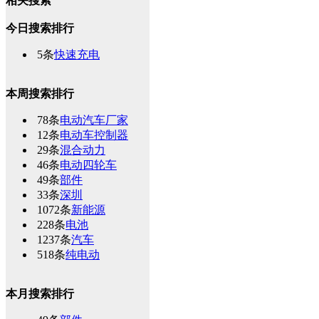
相关搜索
今日搜索排行
5条
快速充电
本周搜索排行
78条
电动汽车厂家
12条
电动车控制器
29条
混合动力
46条
电动四轮车
49条
部件
33条
深圳
1072条
新能源
228条
电池
1237条
汽车
518条
纯电动
本月搜索排行