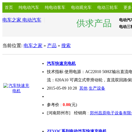
首页
纯电动汽车
纯电动客车
电动观光车
电动三轮车
更多
电车之家 电动汽车
电动汽
供求产品
电动三
当前位置:
电车之家
»
产品
»
搜索
汽车
快速充电
机
技术指标:使用电源：AC22010 50HZ输出直流
流：020A10 可调立式带滑动轮，直流双回
2015-05-09 10:28
其他
生产设备
参考价 :
0.00
(元)
[河南郑州市]
经销商 :
郑州昌原电子设备有限
ZEVQC系列电动汽车
快速充电
机