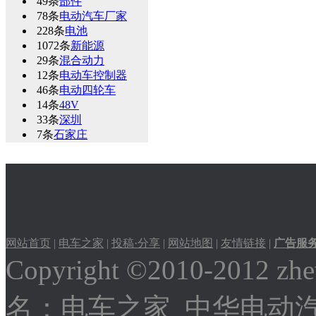
49条
部件
78条
电动汽车厂家
228条
电池
1072条
新能源
29条
混合动力
12条
电动车控制器
46条
电动四轮车
14条
48V
33条
深圳
7条
石家庄
网站首页
|
电车之家
|
投稿·分享
|
网站地图
|
友情链接
|
广告服
Copyright ©2010-2012
名：
电车之家
中华电动