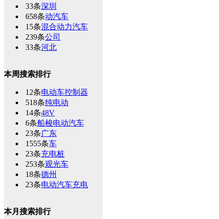
33条
深圳
658条
动汽车
15条
混合动力汽车
239条
公司
33条
河北
本周搜索排行
12条
电动车控制器
518条
纯电动
14条
48V
6条
船梭电动汽车
23条
广东
1555条
车
23条
充电桩
253条
观光车
18条
德州
23条
电动汽车充电
本月搜索排行