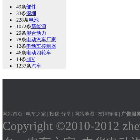
49条
部件
33条
深圳
228条
电池
1072条
新能源
29条
混合动力
78条
电动汽车厂家
12条
电动车控制器
46条
电动四轮车
14条
48V
1237条
汽车
网站首页
|
电车之家
|
投稿·分享
|
网站地图
|
友情链接
|
广告服
Copyright ©2010-2012