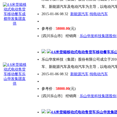
车、新能源汽车及电动汽车为主导，以电动汽
2015-01-06 08:32
新能源汽车
纯电动汽车
参考价 :
58000.00
(元)
[四川乐山市]
经销商 :
乐山华发科技集团股份
4.6米货箱移动式
电动售货车
移动餐车乐
乐山华发科技（集团）股份有限公司成立于201
车、新能源汽车及电动汽车为主导，以电动汽
2015-01-06 08:32
新能源汽车
纯电动汽车
参考价 :
58000.00
(元)
[四川乐山市]
经销商 :
乐山华发科技集团股份
4.6米货箱移动式
电动售货车
乐山华发集