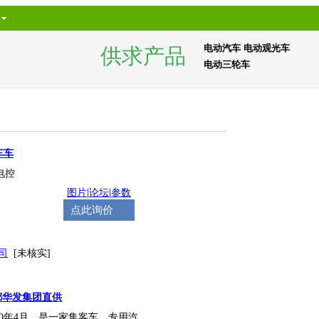
电动汽车
电动观光车
供求产品
电动三轮车
车车
 电控
图片
|
论坛
|
参数
点此询价
司
[未核实]
都华发集团直供
0年4月，是一家集客车、专用汽