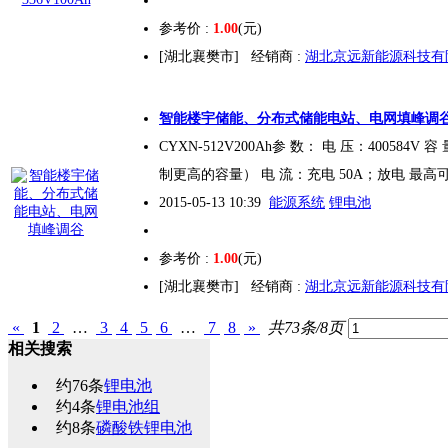
参考价 :
1.00
(元)
[湖北襄樊市]
经销商 :
湖北京远新能源科技有
智能楼宇储能、分布式储能电站、电网填峰调
CYXN-512V200Ah参 数： 电 压：400584
制更高的容量） 电 流：充电 50A；放电 最高可
2015-05-13 10:39
能源系统
锂电池
参考价 :
1.00
(元)
[湖北襄樊市]
经销商 :
湖北京远新能源科技有
«
1
2
…
3
4
5
6
…
7
8
»
共73条/8页
相关搜索
约
76
条
锂电池
约
4
条
锂电池组
约
8
条
磷酸铁锂电池