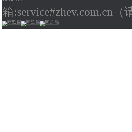
箱:service#zhev.com