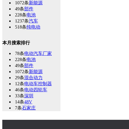
1072条
新能源
49条
部件
228条
电池
1237条
汽车
518条
纯电动
本月搜索排行
78条
电动汽车厂家
228条
电池
49条
部件
1072条
新能源
29条
混合动力
12条
电动车控制器
46条
电动四轮车
33条
深圳
14条
48V
7条
石家庄