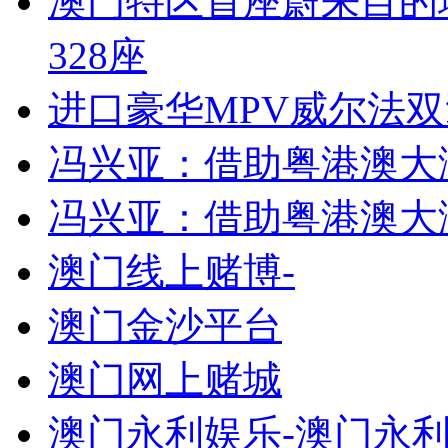
澳门特区首座蔚来目的
328座
进口豪华MPV威尔法
冯兴亚：借助粤港澳大
冯兴亚：借助粤港澳大
澳门线上赌博-
澳门金沙平台
澳门网上赌城
澳门永利娱乐-澳门永