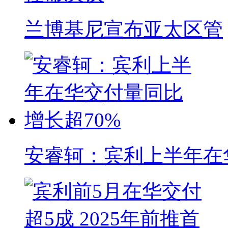
兰博基尼宣布亚太区管
安睿轲：宾利上半年在