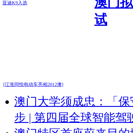
澳门拟
试
[江淮同悦电动车亮相2012澳]
澳门大学须成忠：「保
步 | 第四届全球智能驾