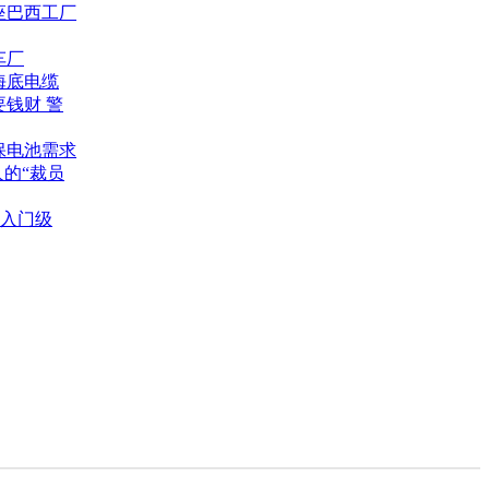
座巴西工厂
车厂
海底电缆
钱财 警
保电池需求
人的“裁员
位入门级