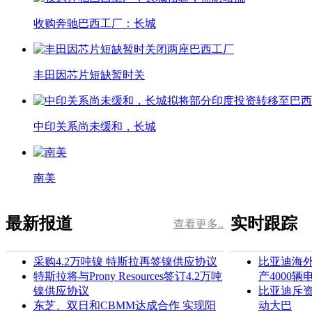
收购奔驰巴西工厂：长城
丰田因芯片短缺暂时关
中印关系尚未缓和，长城
南美
最新报道
实时跟踪
查看更多..
采购4.2万吨镍 特斯拉再签镍供应协议
比亚迪海外
特斯拉将与Prony Resources签订4.2万吨
产4000辆
镍供应协议
比亚迪斥
东芝、双日和CBMM达成合作 实现阳
动大巴