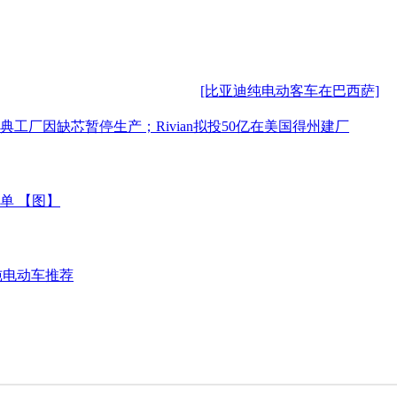
[比亚迪纯电动客车在巴西萨]
厂因缺芯暂停生产；Rivian拟投50亿在美国得州建厂
单 【图】
航纯电动车推荐