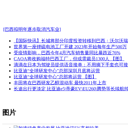
[巴西拟明年逐步取消汽车业]
【国际快讯】长城将部分印度投资转移到巴西；沃尔沃瑞典工
世界第一座锂硫电池工厂开建 2023年开始每年生产500万
受疫情影响，巴西今年4月汽车销售量同比暴跌近76%
CAOA将收购福特巴西工厂，但或需裁员1300人 【图】
滴滴在日本为驾驶员提供语音接单：不用摘下手套也可接
比亚迪“全球研发中心”总部深圳月底将运营
比亚迪“全球研发中心”总部将运营 【图】
丰田将在巴西研发乙醇混动车 最快2011年上市
长途出行更淡定 比亚迪e5\帝豪EV\EU260\腾势等长续
图片