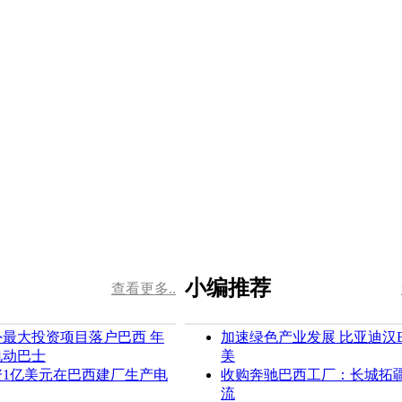
小编推荐
查看更多..
最大投资项目落户巴西 年
加速绿色产业发展 比亚迪汉
电动巴士
美
资1亿美元在巴西建厂生产电
收购奔驰巴西工厂：长城拓
流