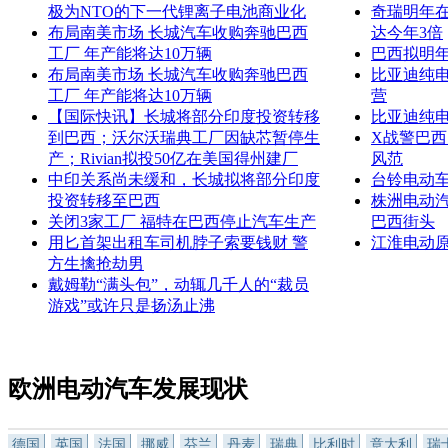
极为NTO的下一代锂离子电池商业化
奇瑞明年在
布局南美市场 长城汽车收购奔驰巴西
达今年3倍
工厂 年产能将达10万辆
巴西拟明
布局南美市场 长城汽车收购奔驰巴西
比亚迪纯
工厂 年产能将达10万辆
营
【国际快讯】长城将部分印度投资转移
比亚迪纯
到巴西；沃尔沃瑞典工厂因缺芯暂停生
X战警巴
产；Rivian拟投50亿在美国得州建厂
风范
中印关系尚未缓和，长城拟将部分印度
台铃电动
投资转移至巴西
株洲电动汽
关闭3家工厂 福特在巴西停止汽车生产
巴西街头
用匕首架出租车司机脖子索要钱财 警
江淮电动
方生擒抢劫男
戴姆勒“满头包”，动辄几千人的“裁员
游戏”或许只是扬汤止沸
欧洲电动汽车发展现状
德国
英国
法国
挪威
芬兰
丹麦
瑞典
比利时
意大利
瑞