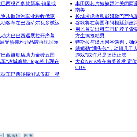
巴西投产多款新车 销量或
丰田因芯片短缺暂时关闭两
南美
年逐步取消汽车业税收优惠
长城考虑收购戴姆勒巴西汽
电动客车在巴西萨尔瓦多试运
谷歌将在美国和阿根廷新建
用匕首架出租车司机脖子索要
电动大巴巴西巡展拉开序幕
方生擒抢劫男
西展受热捧雅迪品牌再现国际
特斯拉与淡水河谷谈判，确
戴姆勒“满头包”，动辄几千
车巴西旗舰店助力金砖五国
游戏”或许只是扬汤止沸
车“攻城略地” logo将出现在
大众Nivus将在南美首发 定
CUV
原型车巴西碰撞测试仅获一星
士
奥地利
欧洲