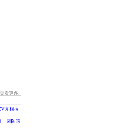
查看更多..
EV亮相拉
疆，需防暗