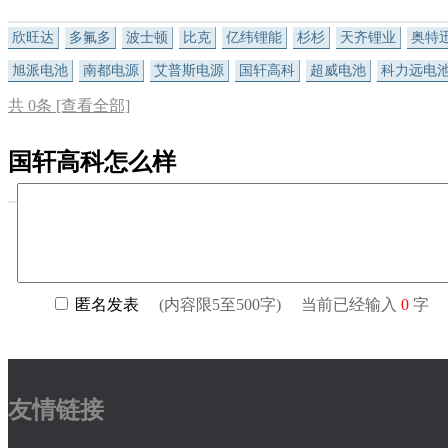
欣旺达
多氟多
波士顿
比克
亿纬锂能
杉杉
天齐锂业
奥特
旭派电池
南都电源
艾普斯电源
国轩高科
超威电池
科力远电
共
0
条 [查看全部]
国轩高科怎么样
友情链接