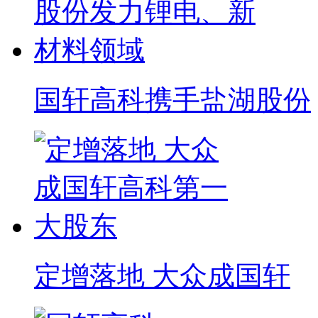
国轩高科携手盐湖股份
定增落地 大众成国轩