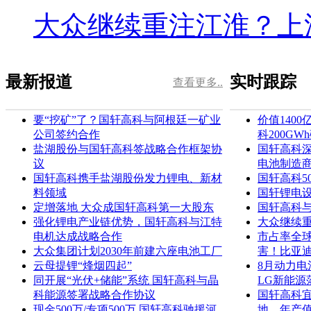
大众继续重注江淮？上
最新报道
实时跟踪
查看更多..
要“挖矿”了？国轩高科与阿根廷一矿业
价值140
公司签约合作
科200G
盐湖股份与国轩高科签战略合作框架协
国轩高科深
议
电池制造
国轩高科携手盐湖股份发力锂电、新材
国轩高科5
料领域
国轩锂电设
定增落地 大众成国轩高科第一大股东
国轩高科
强化锂电产业链优势，国轩高科与江特
大众继续
电机达成战略合作
市占率全
大众集团计划2030年前建六座电池工厂
害！比亚
云母提锂“烽烟四起”
8月动力
同开展“光伏+储能”系统 国轩高科与晶
LG新能源
科能源签署战略合作协议
国轩高科
现金500万/专项500万 国轩高科驰援河
地，年产值