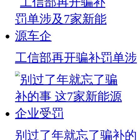
工信部再开骗补罚单涉
别过了年就忘了骗补的