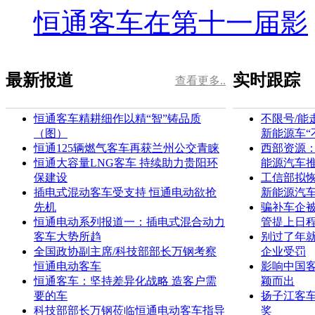
恒通客车在第十一届影
最新报道
实时跟踪
查看更多..
恒通客车精耕细作以精“智”铸品质
不限号/能
（图）
新能源车“
恒通125辆燃气客车再获兰州公交青睐
西部资源
恒通大容量LNG客车 持续助力贵阳环
能源汽车
保建设
工信部拟
插电式混动客车受支持 恒通电动欲抢
新能源汽
先机
骗补车企
恒通电动系列报道一：插电式混合动力
管提上日
客车大势所趋
别过了年就
全国政协副主席/科技部部长万钢考察
企业受罚
恒通电动客车
影响中国客
恒通客车：坚持差异化战略 造客户需
颖而出
要的车
扬子江客车
科技部部长万钢莅临恒通电动客车指导
奖