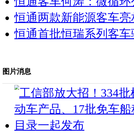
恒通客车何涛：微循环
恒通两款新能源客车亮
恒通首批恒瑞系列客车
图片消息