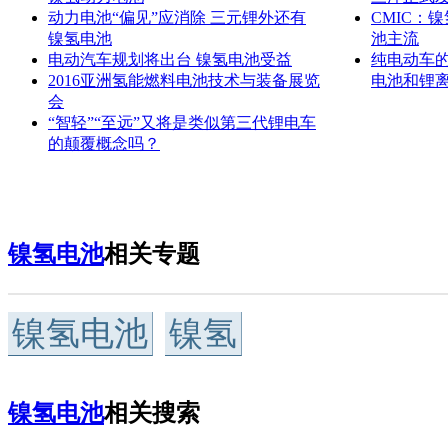
动力电池“偏见”应消除 三元锂外还有
CMIC：
镍氢电池
池主流
电动汽车规划将出台 镍氢电池受益
纯电动车的
2016亚洲氢能燃料电池技术与装备展览
电池和锂
会
“智轻”“至远”又将是类似第三代锂电车
的颠覆概念吗？
镍氢电池
相关专题
镍氢电池
镍氢
镍氢电池
相关搜索