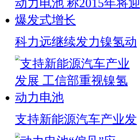
科力远继续发力镍氢动
支持新能源汽车产业发