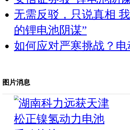
无需反驳，只说真相 
的锂电池阴谋”
如何应对严寒挑战？电
图片消息