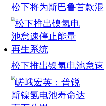
松下将为斯巴鲁首款混
松下推出镍氢电池怠速