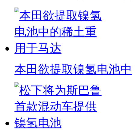
本田欲提取镍氢电池中