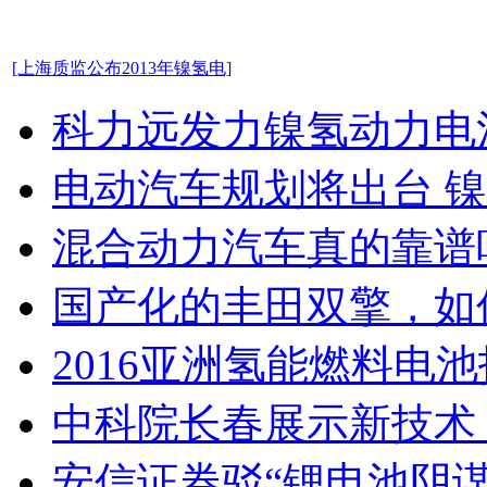
[上海质监公布2013年镍氢电]
科力远发力镍氢动力电池
电动汽车规划将出台 
混合动力汽车真的靠谱
国产化的丰田双擎，如何
2016亚洲氢能燃料电
中科院长春展示新技术
安信证券驳“锂电池阴谋