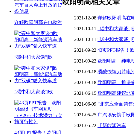
欧阳明高相关文章
2021-12-08
详解欧阳明高在电
详解欧阳明高在电动汽
信息
2021-10-11
“碳中和大家谈”
碳”驶入快车道
2021-10-11
“碳中和大家谈”
碳”驶入快车道
2021-09-22
43页PPT报告
“碳中和大家谈”|欧
技术潜力与实施可行性》
2021-09-22
欧阳明高：纯电
2021-09-18
磷酸铁锂刀片电
大涨
2021-09-18
欧阳明高：推进
“碳中和大家谈”|欧
技术趋势
2021-06-15
欧阳明高建议北
需要哪些助推？
2021-06-09
“北京应全面禁售
话，实际行动有多难？
2021-05-25
广汽埃安携手欧
业发展趋势
2021-05-22
【新能源汽车
43页PPT报告！欧阳明