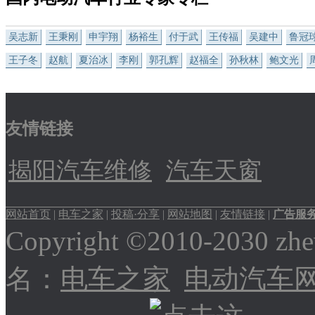
吴志新
王秉刚
申宇翔
杨裕生
付于武
王传福
吴建中
鲁冠
王子冬
赵航
夏治冰
李刚
郭孔辉
赵福全
孙秋林
鲍文光
友情链接
揭阳汽车维修
汽车天窗
网站首页
|
电车之家
|
投稿·分享
|
网站地图
|
友情链接
|
广告服
Copyright ©2010-2030
名：
电车之家
电动汽车