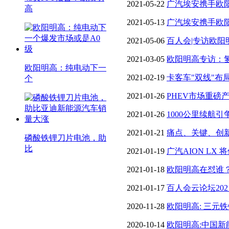
2021-05-22
广汽埃安携手欧
高
业发展趋势
2021-05-13
广汽埃安携手欧
业发展趋势
2021-05-06
百人会|专访欧阳
路”
2021-03-05
欧阳明高专访：
欧阳明高：纯电动下一
作用？
2021-02-19
卡客车"双线"布
个
市场风口
2021-01-26
PHEV市场重磅产
2021-01-26
1000公里续航
点？
2021-01-21
痛点、关键、创
磷酸铁锂刀片电池，助
比
的「能源革命」
2021-01-19
广汽AION LX
产/最高续航1000km
2021-01-18
欧阳明高在怼谁？
2021-01-17
百人会云论坛20
能源汽车创新与发展
2020-11-28
欧阳明高: 三元
料电池明年腾飞
2020-10-14
欧阳明高:中国