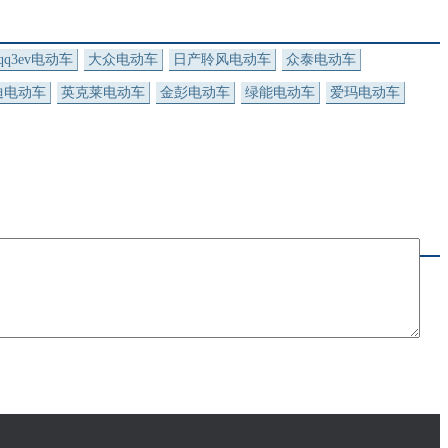
qq3ev电动车
大众电动车
日产聆风电动车
众泰电动车
迪电动车
英克莱电动车
金彭电动车
绿能电动车
爱玛电动车