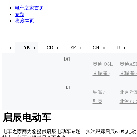
电车之家首页
专题
收藏本页
AB
CD
EF
GH
IJ
[A]
奥迪 Q6L
奥迪A5
艾瑞泽5
艾瑞泽
e-tron
[B]
铂智7
北京汽
别克
北汽EU
制造厂
VELITE
启辰电动车
电车之家网为您提供启辰电动车专题，实时跟踪启辰e30纯电