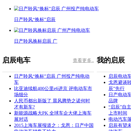
日产聆风“换标”启辰
日产聆风换标启辰 广
启辰电车
我的启辰
查看更多..
日产聆风“换标”启辰 广州投产纯电动
启辰电动
车
戈恩避谈聆
比亚迪续航400公里e6进京 评电动车市
辰”先行
场细分
日产电动车
人民币都出新版了 晨风腾势之诺何时
品牌
才有新车?
“启辰”自
新能源战略大PK 全球车企大佬上海车
上市时间
展对话
电动汽车
2015上海车展报道之：戈恩：日产中国
启辰有望