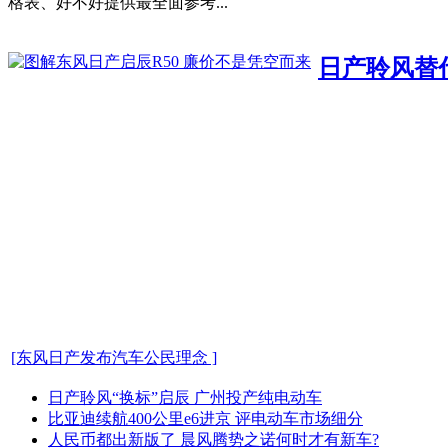
格表、好不好提供最全面参考...
日产聆风替
[东风日产发布汽车公民理念 ]
日产聆风“换标”启辰 广州投产纯电动车
比亚迪续航400公里e6进京 评电动车市场细分
人民币都出新版了 晨风腾势之诺何时才有新车?