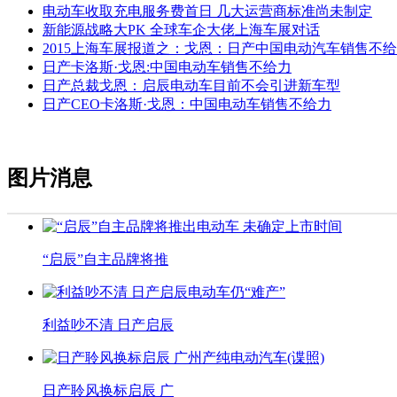
电动车收取充电服务费首日 几大运营商标准尚未制定
新能源战略大PK 全球车企大佬上海车展对话
2015上海车展报道之：戈恩：日产中国电动汽车销售不
日产卡洛斯·戈恩:中国电动车销售不给力
日产总裁戈恩：启辰电动车目前不会引进新车型
日产CEO卡洛斯·戈恩：中国电动车销售不给力
图片消息
“启辰”自主品牌将推
利益吵不清 日产启辰
日产聆风换标启辰 广