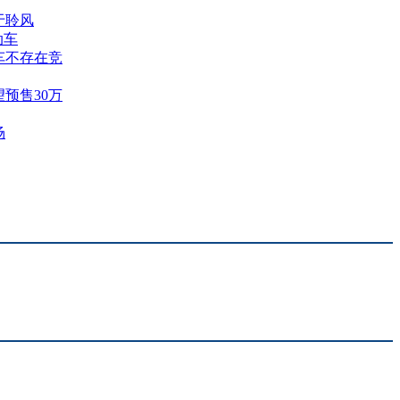
于聆风
动车
车不存在竞
望预售30万
场