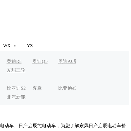
WX
YZ
奥迪R8
奥迪Q5
奥迪A6新
奥迪A3新
Aion LX
爱玛三轮
能源
能源
车
比亚迪S2
奔腾
比亚迪e5
比克宏翼
奔驰EQC
北汽新能
B30EV
电动
源EV
纯电动车、日产启辰纯电动车，为您了解东风日产启辰电动车价