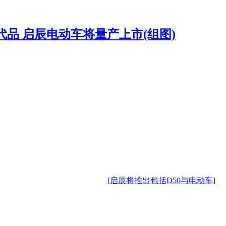
代品 启辰电动车将量产上市(组图)
[启辰将推出包括D50与电动车]