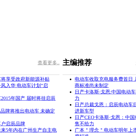
主编推荐
查看更多..
车将享受政府新能源补贴
电动车收取充电服务费首日 
风入华 电动车计划“启
商标准尚未制定
日产卡洛斯·戈恩:中国电动
2015年国产 届时将挂启辰
力
日产总裁戈恩：启辰电动车
主品牌将推出电动车 未确定
进新车型
日产CEO卡洛斯·戈恩：中
落户启辰品牌
售不给力
未来5年内在广州生产自主电
广本＂理念＂电动车明年上市