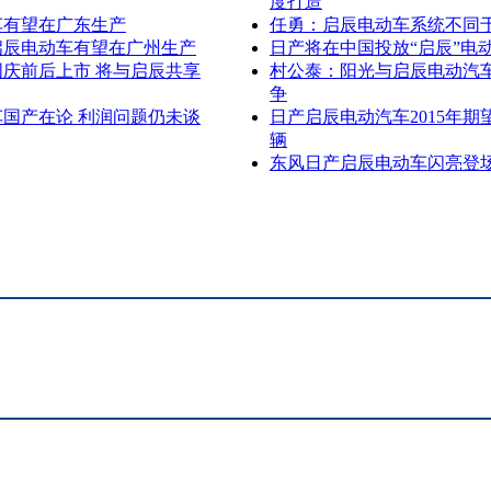
度打造
车有望在广东生产
任勇：启辰电动车系统不同
启辰电动车有望在广州生产
日产将在中国投放“启辰”电
庆前后上市 将与启辰共享
村公泰：阳光与启辰电动汽
争
国产在论 利润问题仍未谈
日产启辰电动汽车2015年期
辆
东风日产启辰电动车闪亮登