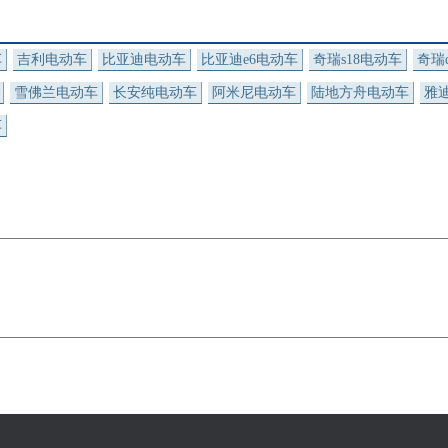
车
吉利电动车
比亚迪电动车
比亚迪e6电动车
奇瑞s18电动车
奇瑞
雪佛兰电动车
长安纯电动车
阿米尼电动车
陆地方舟电动车
雅
车