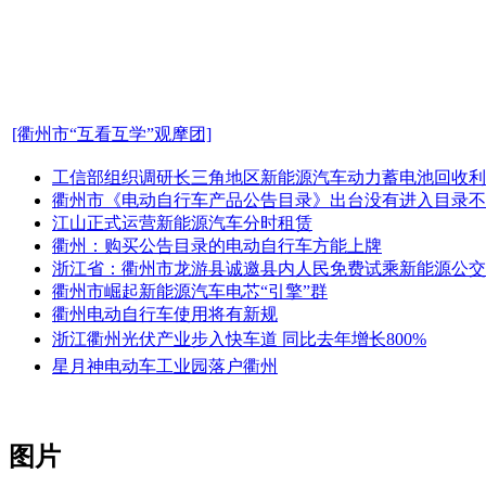
[衢州市“互看互学”观摩团]
工信部组织调研长三角地区新能源汽车动力蓄电池回收利
衢州市《电动自行车产品公告目录》出台没有进入目录不
江山正式运营新能源汽车分时租赁
衢州：购买公告目录的电动自行车方能上牌
浙江省：衢州市龙游县诚邀县内人民免费试乘新能源公交
衢州市崛起新能源汽车电芯“引擎”群
衢州电动自行车使用将有新规
浙江衢州光伏产业步入快车道 同比去年增长800%
星月神电动车工业园落户衢州
图片