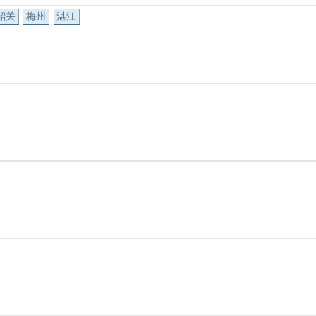
韶关
梅州
湛江