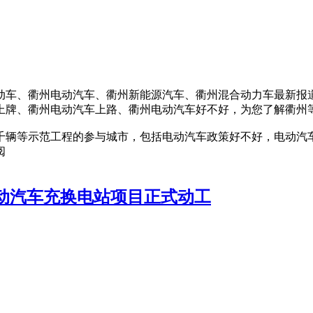
动车、衢州电动汽车、衢州新能源汽车、衢州混合动力车最新报
牌、衢州电动汽车上路、衢州电动汽车好不好，为您了解衢州等国
千辆等示范工程的参与城市，包括电动汽车政策好不好，电动汽
阅
动汽车充换电站项目正式动工