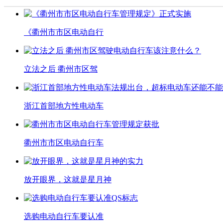
《衢州市市区电动自行
立法之后 衢州市区驾
浙江首部地方性电动车
衢州市市区电动自行车
放开眼界，这就是星月神
选购电动自行车要认准