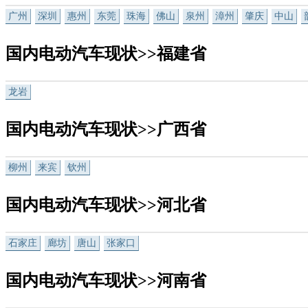
广州
深圳
惠州
东莞
珠海
佛山
泉州
漳州
肇庆
中山
国内电动汽车现状>>福建省
龙岩
国内电动汽车现状>>广西省
柳州
来宾
钦州
国内电动汽车现状>>河北省
石家庄
廊坊
唐山
张家口
国内电动汽车现状>>河南省