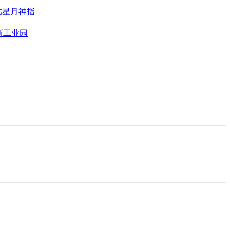
临星月神指
新工业园