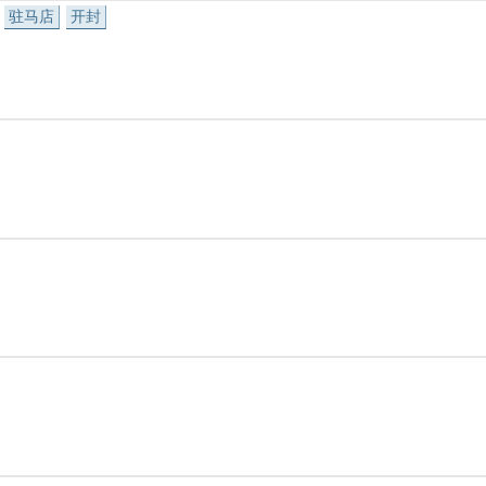
驻马店
开封