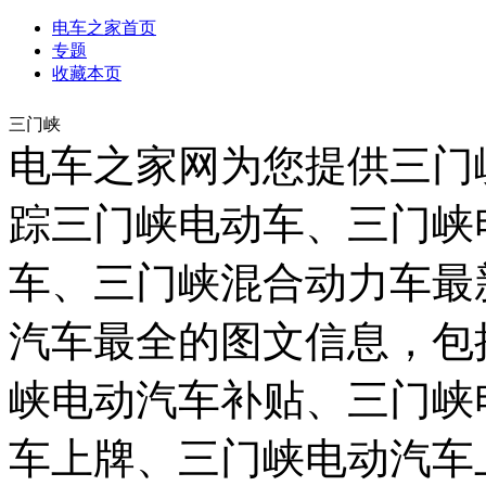
电车之家首页
专题
收藏本页
三门峡
电车之家网为您提供三门
踪三门峡电动车、三门峡
车、三门峡混合动力车最
汽车最全的图文信息，包
峡电动汽车补贴、三门峡
车上牌、三门峡电动汽车