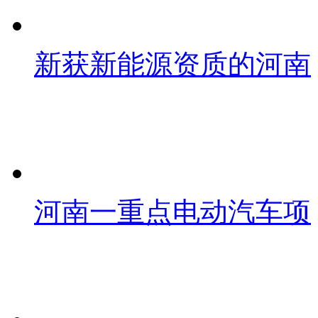
新获新能源资质的河南
河南一重点电动汽车项