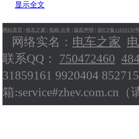
显示全文
网站首页
|
电车之家
|
投稿·分享
|
版权声明
|
浙ICP备11010150
网络实名：
电车之家
电
联系QQ：
750472460
48
31859161 9920404 852
箱:service#zhev.com