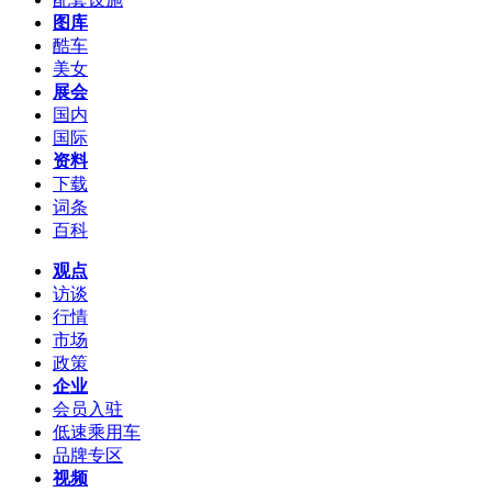
图库
酷车
美女
展会
国内
国际
资料
下载
词条
百科
观点
访谈
行情
市场
政策
企业
会员入驻
低速乘用车
品牌专区
视频