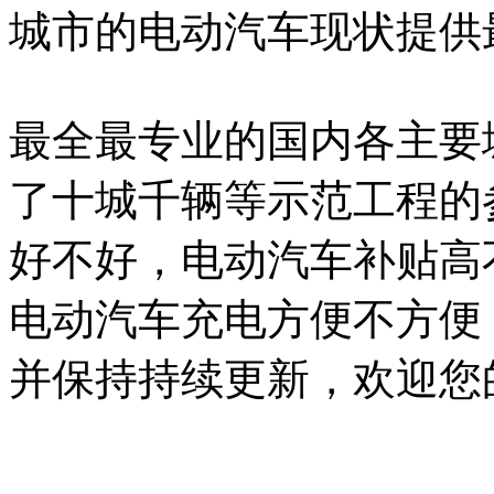
城市的电动汽车现状提供最
最全最专业的国内各主要
了十城千辆等示范工程的
好不好，电动汽车补贴高
电动汽车充电方便不方便
并保持持续更新，欢迎您