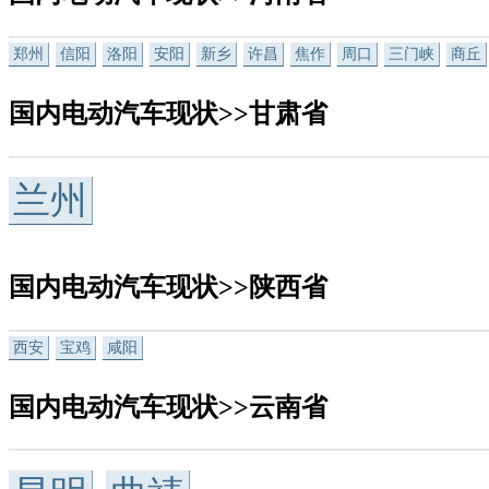
郑州
信阳
洛阳
安阳
新乡
许昌
焦作
周口
三门峡
商丘
国内电动汽车现状>>甘肃省
兰州
国内电动汽车现状>>陕西省
西安
宝鸡
咸阳
国内电动汽车现状>>云南省