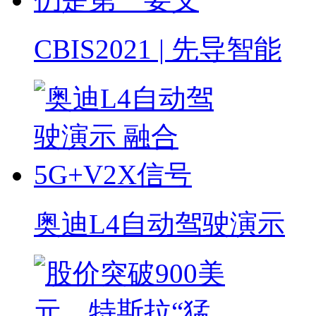
CBIS2021 | 先导智能
奥迪L4自动驾驶演示