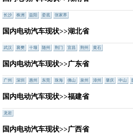
长沙
株洲
益阳
娄底
张家界
国内电动汽车现状>>湖北省
武汉
襄樊
十堰
随州
荆门
宜昌
荆州
黄石
国内电动汽车现状>>广东省
广州
深圳
惠州
东莞
珠海
佛山
泉州
漳州
肇庆
中山
国内电动汽车现状>>福建省
龙岩
国内电动汽车现状>>广西省