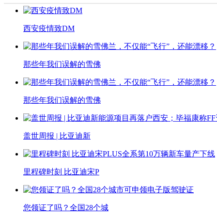
西安疫情致DM
那些年我们误解的雪佛
那些年我们误解的雪佛
盖世周报 | 比亚迪新
里程碑时刻 比亚迪宋P
您领证了吗？全国28个城