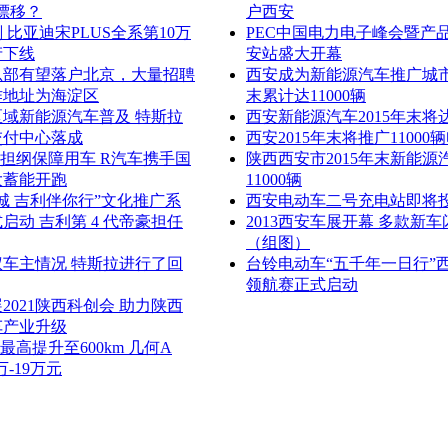
漂移？
户西安
 比亚迪宋PLUS全系第10万
PEC中国电力电子峰会暨产
产下线
安站盛大开幕
总部有望落户北京，大量招聘
西安成为新能源汽车推广城市 
作地址为海淀区
末累计达11000辆
域新能源汽车普及 特斯拉
西安新能源汽车2015年末将达1
交付中心落成
西安2015年末将推广11000
6担纲保障用车 R汽车携手国
陕西西安市2015年末新能源
大蓄能开跑
11000辆
城 吉利伴你行”文化推广系
西安电动车二号充电站即将
启动 吉利第 4 代帝豪担任
2013西安车展开幕 多款新
（组图）
车主情况 特斯拉进行了回
台铃电动车“五千年一日行”西
领航赛正式启动
2021陕西科创会 助力陕西
车产业升级
最高提升至600km 几何A
万-19万元