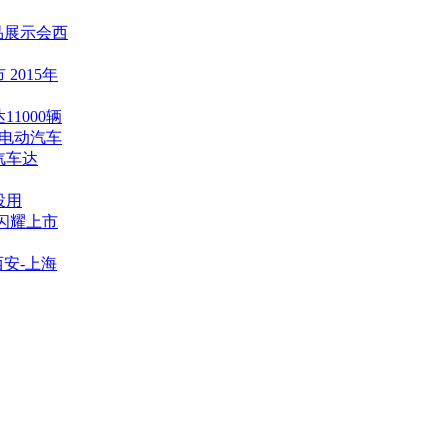
品展示会西
2015年
1000辆
辆电动汽车
汽车达
投用
车闪耀上市
安-上海