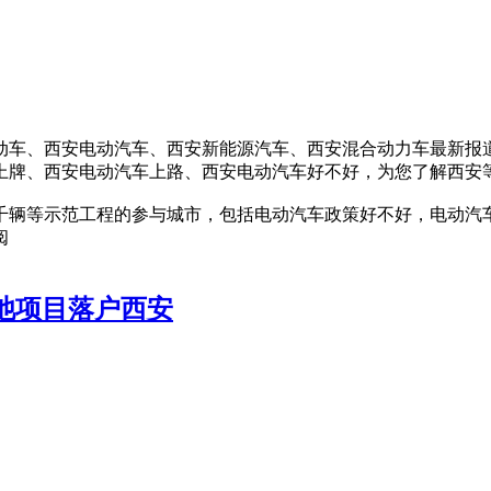
动车、西安电动汽车、西安新能源汽车、西安混合动力车最新报
牌、西安电动汽车上路、西安电动汽车好不好，为您了解西安等国
千辆等示范工程的参与城市，包括电动汽车政策好不好，电动汽
阅
池项目落户西安