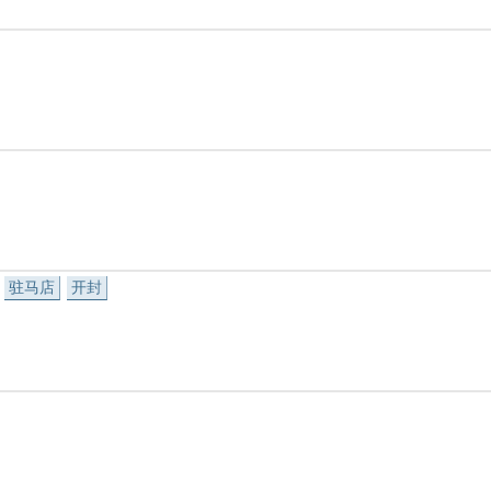
驻马店
开封