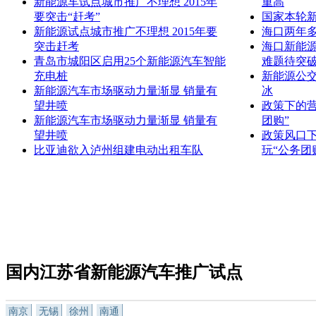
新能源车试点城市推广不理想 2015年
重高
要突击“赶考”
国家本轮新
新能源试点城市推广不理想 2015年要
海口两年多
突击赶考
海口新能源
青岛市城阳区启用25个新能源汽车智能
难题待突
充电桩
新能源公
新能源汽车市场驱动力量渐显 销量有
冰
望井喷
政策下的
新能源汽车市场驱动力量渐显 销量有
团购”
望井喷
政策风口
比亚迪欲入泸州组建电动出租车队
玩“公务团
国内江苏省新能源汽车推广试点
南京
无锡
徐州
南通