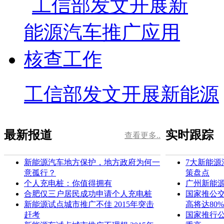
工信部发文开展新能源
最新报道
实时跟踪
查看更多..
新能源汽车地方保护，地方政府为何一
7大新能源
意孤行？
策盘点
个人充电桩：你值得拥有
广州新能源
合肥仅三户居民成功申请个人充电桩
国家推公
新能源试点城市推广不佳 2015年突击
高将达80%
赶考
国家推行