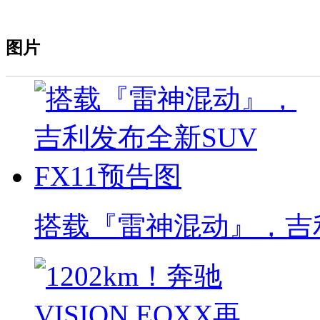
图片
搭载『雷神混动』，吉