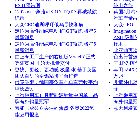
FX11预告图
纯电之旅
1202km！奔驰VISION EQXX再破续航
英国4月汽
记录
汽车产量占
大众CEO迪斯呼吁俄乌尽快和解
大众CEO
定位为高性能纯电动4门GT轿跑 极星5
Imagin
最新消息
ASIL级
定位为高性能纯电动4门GT轿跑 极星5
技术
最新消息
比亚迪再次
由上海工厂生产的右舵版Model Y正式
色出行首
登陆英国 开始大批量交付
丰田bZ4
更快、更轻、更动感 极星5将基于英国
丰田bZ4X
团队自研的全铝粘接平台打造
万起
供应受限，德国豪华车企单车营收平均
儿童纯电动
增长25%
菲
上汽乘用车11月新能源销量中国单一品
上汽乘用车
牌海外销量冠军
海外销量
氢能已成公众关注的焦点 冬奥2022氢
意大利发布
能应用报道