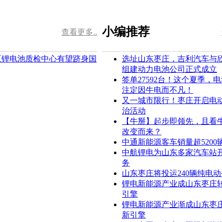
小编推荐
查看更多..
区锂电池质检中心有望跻身国
选址山东枣庄，吉利汽车与
组建动力电池公司正式成立
签单27592台！这个夏季，
注定因牛电而不凡！
又一城市限行！枣庄开启电
治活动
【牛掰】起步即领先，且看
改变而来？
中通新能源客车销量超5200
中航锂电为山东多家汽车站
务
山东枣庄将投运240辆纯电
锂电新能源产业成山东枣庄
引擎
锂电新能源产业渐成山东枣
新引擎