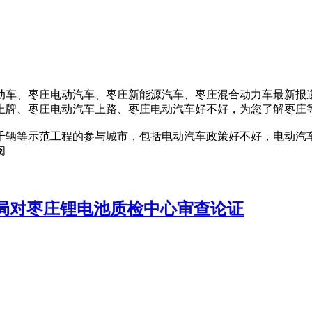
动车、枣庄电动汽车、枣庄新能源汽车、枣庄混合动力车最新报
牌、枣庄电动汽车上路、枣庄电动汽车好不好，为您了解枣庄等国
千辆等示范工程的参与城市，包括电动汽车政策好不好，电动汽
阅
局对枣庄锂电池质检中心审查论证