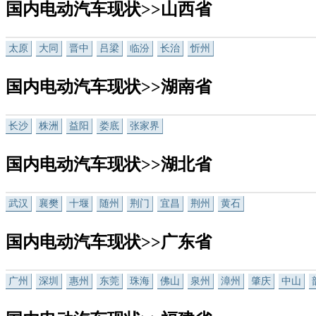
国内电动汽车现状>>山西省
太原
大同
晋中
吕梁
临汾
长治
忻州
国内电动汽车现状>>湖南省
长沙
株洲
益阳
娄底
张家界
国内电动汽车现状>>湖北省
武汉
襄樊
十堰
随州
荆门
宜昌
荆州
黄石
国内电动汽车现状>>广东省
广州
深圳
惠州
东莞
珠海
佛山
泉州
漳州
肇庆
中山