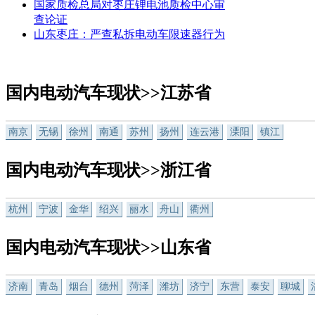
国家质检总局对枣庄锂电池质检中心审
查论证
山东枣庄：严查私拆电动车限速器行为
国内电动汽车现状>>江苏省
南京
无锡
徐州
南通
苏州
扬州
连云港
溧阳
镇江
国内电动汽车现状>>浙江省
杭州
宁波
金华
绍兴
丽水
舟山
衢州
国内电动汽车现状>>山东省
济南
青岛
烟台
德州
菏泽
潍坊
济宁
东营
泰安
聊城