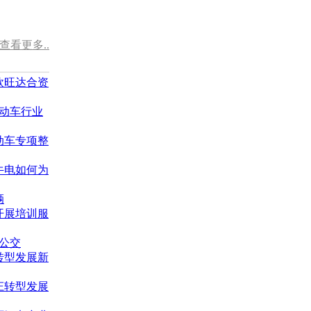
查看更多..
欣旺达合资
电动车行业
动车专项整
牛电如何为
辆
开展培训服
动公交
转型发展新
庄转型发展