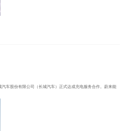
城汽车股份有限公司（长城汽车）正式达成充电服务合作。蔚来能