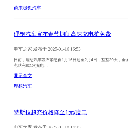
蔚来
极狐汽车
理想汽车宣布春节期间高速充电桩免费
电车之家 发布于 2025-01-16 16:53
日前，理想汽车发布消息自1月16日起至2月4日，整整20天，
充站完成1次充电…
显示全文
理想汽车
特斯拉超充价格降至1元/度电
电车之家 发布于 2025-01-10 14:35