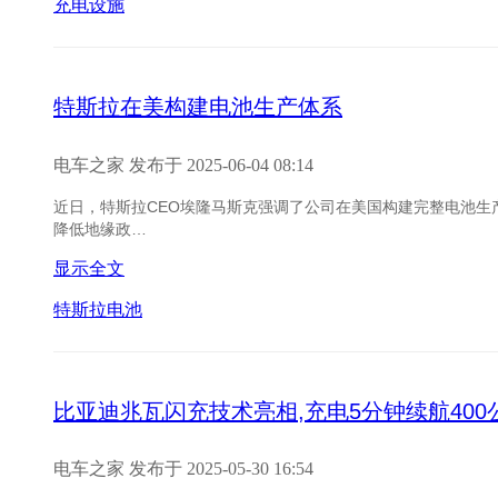
充电设施
特斯拉在美构建电池生产体系
电车之家 发布于 2025-06-04 08:14
近日，特斯拉CEO埃隆马斯克强调了公司在美国构建完整电池生
降低地缘政…
显示全文
特斯拉
电池
比亚迪兆瓦闪充技术亮相,充电5分钟续航400
电车之家 发布于 2025-05-30 16:54