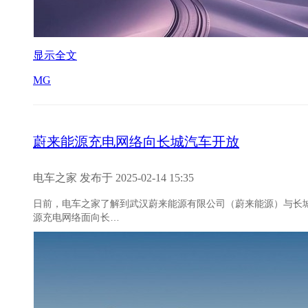
显示全文
MG
蔚来能源充电网络向长城汽车开放
电车之家 发布于 2025-02-14 15:35
日前，电车之家了解到武汉蔚来能源有限公司（蔚来能源）与长
源充电网络面向长…