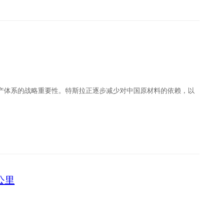
产体系的战略重要性。特斯拉正逐步减少对中国原材料的依赖，以
公里