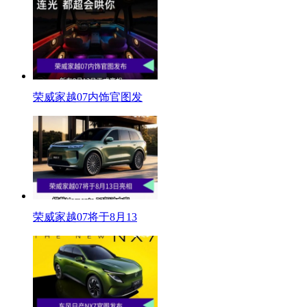
荣威家越07内饰官图发
荣威家越07将于8月13