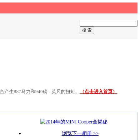
产生887马力和940磅 - 英尺的扭矩。
（点击进入首页）
浏览下一相册 >>