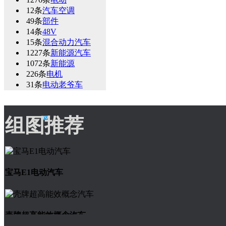
12条
汽车空调
49条
部件
14条
48V
15条
混合动力汽车
1227条
新能源汽车
1072条
新能源
226条
电机
31条
电动老爷车
组图推荐
宝马E1电动汽车
壳牌超高能效概念汽车