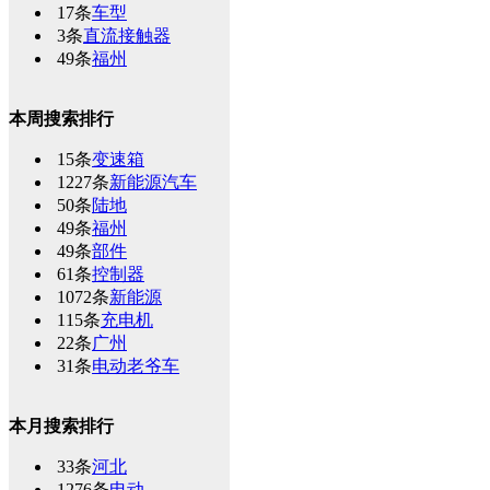
17条
车型
3条
直流接触器
49条
福州
本周搜索排行
15条
变速箱
1227条
新能源汽车
50条
陆地
49条
福州
49条
部件
61条
控制器
1072条
新能源
115条
充电机
22条
广州
31条
电动老爷车
本月搜索排行
33条
河北
1276条
电动