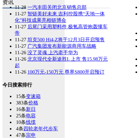
资讯
11-28
一汽丰田关闭北京销售总部
11-27
智链美好未来 吉利控股携“天地一体
化”科技成果亮相链博会
11-27
后尾门采用塑料件 极氪高管炮轰懂车
帝
11-27
坦克500 Hi4-Z将于12月3日开启预售
11-27
广汽集团发布新能源商用车战略
11-26
没了灵魂 上汽牵手华为
11-26
北京现代全新途胜L 上市 售15.98万元
起
11-26
100万元-150万元 尊界S800开启预订
今日搜索排行
15条
变速箱
383条
价格
16条
新日
25条
电容
10条
线缆
4条
四轮老年代步车
47条
宗申