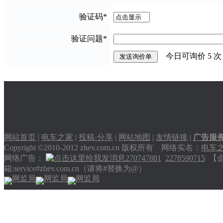
验证码
*
验证问题
*
今日可询价
5
次
网站首页
|
电车之家
|
投稿·分享
|
网站地图
|
友情链接
|
广告服
Copyright ©2010-2012 zhev.com.cn 版权所有 网络实名：
电车
网络广告：
270747881
2278590715
【企业
箱:service#zhev.com.cn（请将#替换为@）