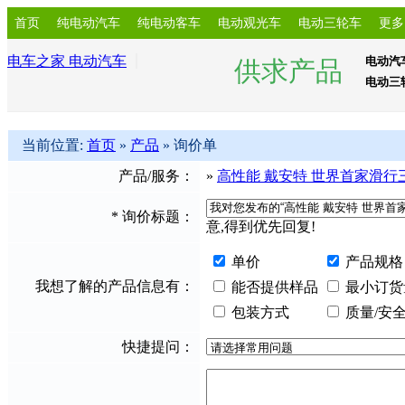
首页
纯电动汽车
纯电动客车
电动观光车
电动三轮车
更多
电车之家 电动汽车
电动汽
供求产品
电动三
当前位置:
首页
»
产品
» 询价单
产品/服务：
»
高性能 戴安特 世界首家滑行
*
询价标题：
意,得到优先回复!
单价
产品规格
我想了解的产品信息有：
能否提供样品
最小订货
包装方式
质量/安
快捷提问：