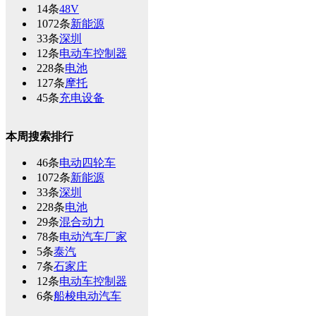
14条
48V
1072条
新能源
33条
深圳
12条
电动车控制器
228条
电池
127条
摩托
45条
充电设备
本周搜索排行
46条
电动四轮车
1072条
新能源
33条
深圳
228条
电池
29条
混合动力
78条
电动汽车厂家
5条
泰汽
7条
石家庄
12条
电动车控制器
6条
船梭电动汽车