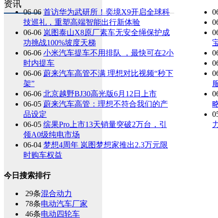
资讯
06-06
首访华为武研所！奕境X9开启全球科
0
技巡礼，重塑高端智能出行新体验
0
06-06
岚图泰山X8原厂素车无安全绳保护成
0
功挑战100%坡度天梯
06-06
小米汽车提车不用排队 ，最快可在2小
0
时内提车
0
06-06
蔚来汽车高管不满 理想对比视频“秒下
0
架”
06-06
北京越野BJ30高光版6月12日上市
0
06-05
蔚来汽车高管：理想不符合我们的产
品设定
0
06-05
缤果Pro上市13天销量突破2万台，引
领A0级纯电市场
06-04
梦想4周年 岚图梦想家推出2.3万元限
时购车权益
今日搜索排行
29条
混合动力
78条
电动汽车厂家
46条
电动四轮车