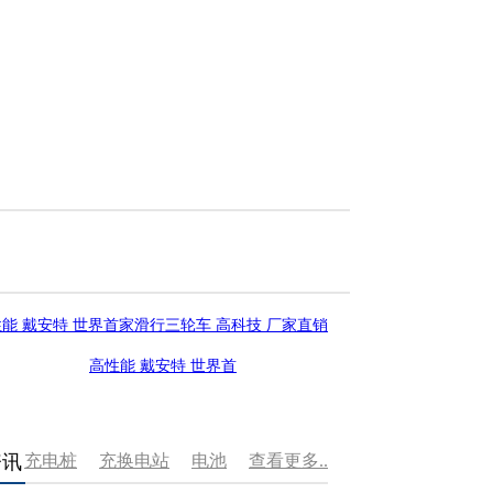
高性能 戴安特 世界首
资讯
充电桩
充换电站
电池
查看更多..