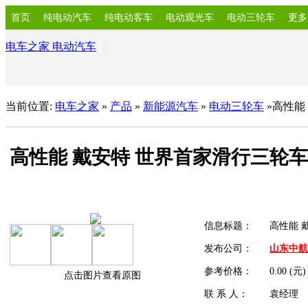
首页
纯电动汽车
纯电动客车
电动观光车
电动三轮车
更多
电车之家 电动汽车
当前位置:
电车之家
»
产品
»
新能源汽车
»
电动三轮车
»高性能
高性能 戴安特 世界首家滑行三轮车
信息标题：
高性能 
发布公司：
山东中航
参考价格：
0.00 (元)
点击图片查看原图
联 系 人：
袁经理