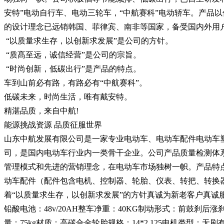
安特”电动自行车、电动三轮车，“中航赛科”电动轿车。产品
的设计理念已远销韩国、菲律宾、南非等国家，备受国内外用
“以质量求生存，以创新求发展”是公司的方针。
“质髙至远，诚信经营”是公司的宗旨。
“时尚创新，低碳出行”是产品的特点。
车到山前必有路，有路必有“中航赛科”。
低碳未来，时尚生活，唯有戴安特。
精湛品质，来自中航!
能源挑战资源 品质征服世界
山东中航发展有限公司是一家专业电动车、电动车配件电动车
司，是国内电动车行业内一类骨干企业。公司产品质量检测体
管理模式和先进的营销理念，在电动车市场独树一帜。产品特
动车配件（配件包含电机、控制器、轮胎、仪表、转把、转换
着“以质量求生存，以创新求发展”的方针真诚为新老客户真诚服
铅酸电池：48v/20AH整车净重：40KG制动形式：前鼓刹后涨刹
量：75kg材质：高碳合金轮胎规格：14*2.125电机类型：