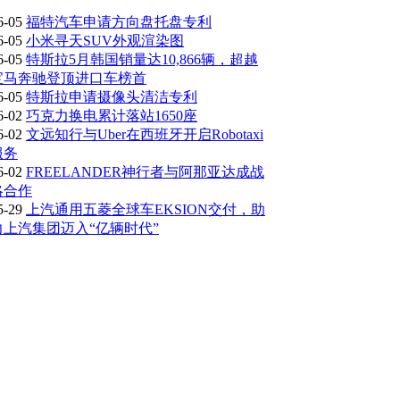
6-05
福特汽车申请方向盘托盘专利
6-05
小米寻天SUV外观渲染图
6-05
特斯拉5月韩国销量达10,866辆，超越
宝马奔驰登顶进口车榜首
6-05
特斯拉申请摄像头清洁专利
6-02
巧克力换电累计落站1650座
6-02
文远知行与Uber在西班牙开启Robotaxi
服务
6-02
FREELANDER神行者与阿那亚达成战
略合作
5-29
上汽通用五菱全球车EKSION交付，助
力上汽集团迈入“亿辆时代”