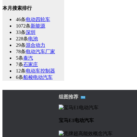
本月搜索排行
46条
电动四轮车
1072条
新能源
33条
深圳
228条
电池
29条
混合动力
78条
电动汽车厂家
5条
泰汽
7条
石家庄
12条
电动车控制器
6条
船梭电动汽车
组图推荐
宝马E1电动汽车