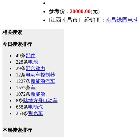
参考价 :
20000.00
(元)
[江西南昌市]
经销商 :
南昌绿园电
相关搜索
今日搜索排行
49条
部件
228条
电池
29条
混合动力
12条
电动车控制器
1227条
新能源汽车
1555条
车
1072条
新能源
8条
陆地方舟电动车
658条
电动汽
253条
观光车
本周搜索排行