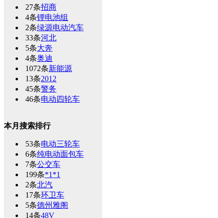
27条
招商
4条
锂电池组
2条
绿源电动汽车
33条
河北
5条
大奔
4条
奥迪
1072条
新能源
13条
2012
45条
警务
46条
电动四轮车
本月搜索排行
53条
电动三轮车
6条
纯电动面包车
7条
公交车
199条
*1*1
2条
北汽
17条
环卫车
5条
德州雅阁
14条
48V