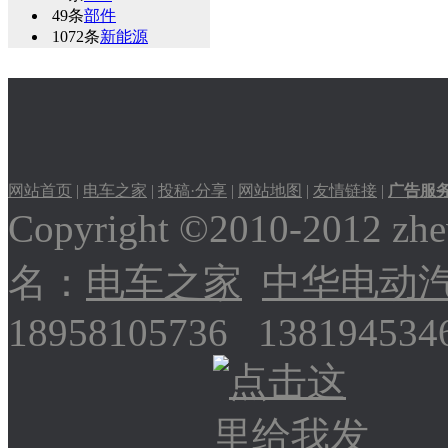
49条
部件
1072条
新能源
网站首页
|
电车之家
|
投稿·分享
|
网站地图
|
友情链接
|
广告服
Copyright ©2010-2012
名：
电车之家
中华电动
18958105736 13819453