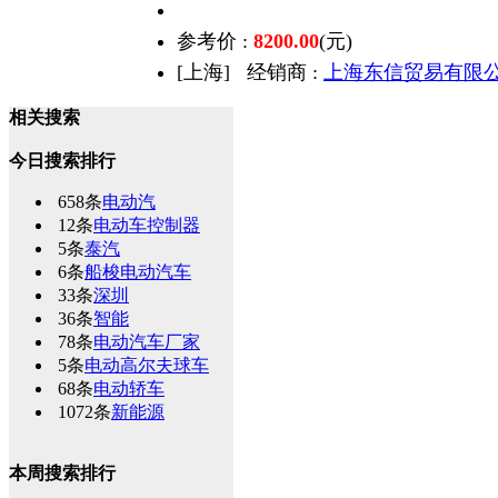
参考价 :
8200.00
(元)
[上海]
经销商 :
上海东信贸易有限
相关搜索
今日搜索排行
658条
电动汽
12条
电动车控制器
5条
泰汽
6条
船梭电动汽车
33条
深圳
36条
智能
78条
电动汽车厂家
5条
电动高尔夫球车
68条
电动轿车
1072条
新能源
本周搜索排行