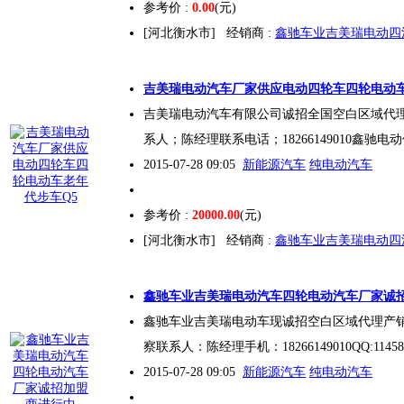
参考价 :
0.00
(元)
[河北衡水市]
经销商 :
鑫驰车业吉美瑞电动四
吉美瑞
电动汽车厂家
供应电动四轮车四轮电动车
吉美瑞电动汽车有限公司诚招全国空白区域代
系人；陈经理联系电话；18266149010鑫驰
2015-07-28 09:05
新能源汽车
纯电动汽车
参考价 :
20000.00
(元)
[河北衡水市]
经销商 :
鑫驰车业吉美瑞电动四
鑫驰车业吉美瑞电动汽车四轮
电动汽车厂家
诚
鑫驰车业吉美瑞电动车现诚招空白区域代理产
察联系人：陈经理手机：18266149010QQ:1145
2015-07-28 09:05
新能源汽车
纯电动汽车