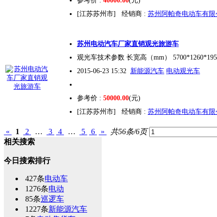
参考价 :
40000.00
(元)
[江苏苏州市]
经销商 :
苏州阿帕奇电动车有限
苏州
电动汽车厂家
直销观光旅游车
观光车技术参数 长宽高（mm） 5700*1260*195
2015-06-23 15:32
新能源汽车
电动观光车
参考价 :
50000.00
(元)
[江苏苏州市]
经销商 :
苏州阿帕奇电动车有限
«
1
2
…
3
4
…
5
6
»
共56条/6页
相关搜索
今日搜索排行
427条
电动车
1276条
电动
85条
巡逻车
1227条
新能源汽车