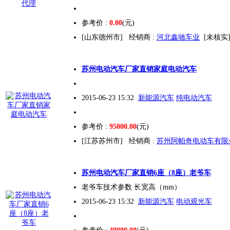
参考价 :
0.00
(元)
[山东德州市]
经销商 :
河北鑫驰车业
[未核实
苏州
电动汽车厂家
直销家庭电动汽车
2015-06-23 15:32
新能源汽车
纯电动汽车
参考价 :
95000.00
(元)
[江苏苏州市]
经销商 :
苏州阿帕奇电动车有限
苏州
电动汽车厂家
直销6座（8座）老爷车
老爷车技术参数 长宽高（mm）
2015-06-23 15:32
新能源汽车
电动观光车