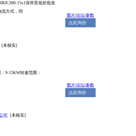
RJC
300
-15x1深井泵低价批发
的物流方式，同
图片
|
论坛
|
参数
点此询价
[未核实]
：9-15KW转速范围：
图片
|
论坛
|
参数
点此询价
公司
[未核实]