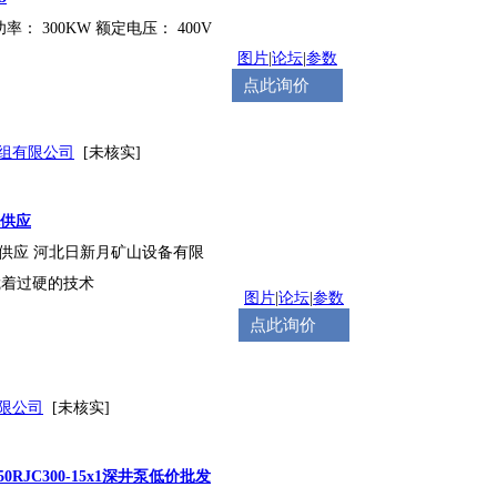
功率：
300
KW 额定电压： 400V
图片
|
论坛
|
参数
点此询价
组有限公司
[未核实]
机供应
机供应 河北日新月矿山设备有限
，凭着过硬的技术
图片
|
论坛
|
参数
点此询价
限公司
[未核实]
0RJC
300
-15x1深井泵低价批发