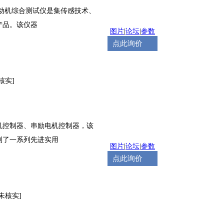
发动机综合测试仪是集传感技术、
产品。该仪器
图片
|
论坛
|
参数
点此询价
核实]
机控制器、串励电机控制器，该
制了一系列先进实用
图片
|
论坛
|
参数
点此询价
[未核实]