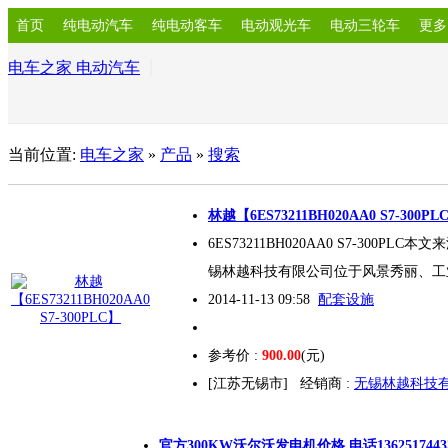
首页
纯电动汽车
纯电动客车
电动观光车
电动三轮车
更多
电车之家 电动汽车
当前位置:
电车之家
»
产品
»
搜索
林越【6ES73211BH020AA0 S7-
300
PL
6ES73211BH020AA0 S7-
300
PLC本文来源于
锡林越科技有限公司位于风景秀丽、工
2014-11-13 09:58
配套设施
参考价 :
900.00
(元)
[江苏无锡市]
经销商 :
无锡林越科技
官方
300
KW沃尔沃发电机价格 电话1362517443