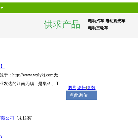
电动汽车
电动观光车
供求产品
电动三轮车
C】
：http://www.wxlykj.com无
业发达的江南无锡，是集科、工
图片
|
论坛
|
参数
点此询价
有限公司
[未核实]
3