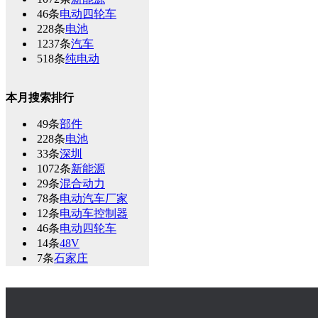
46条
电动四轮车
228条
电池
1237条
汽车
518条
纯电动
本月搜索排行
49条
部件
228条
电池
33条
深圳
1072条
新能源
29条
混合动力
78条
电动汽车厂家
12条
电动车控制器
46条
电动四轮车
14条
48V
7条
石家庄