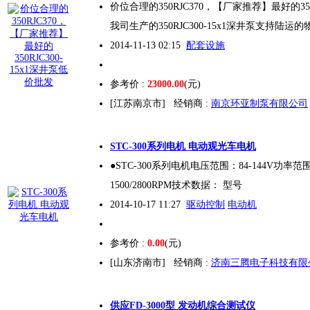
价位合理的350RJC370，【厂家推荐】最好的350
我司生产的350RJC
300
-15x1深井泵支持陆运
2014-11-13 02:15
配套设施
参考价 :
23000.00
(元)
[江苏南京市]
经销商 :
南京环亚制泵有限公司
STC-
300
系列电机 电动观光车电机
●STC-
300
系列电机电压范围：84-144V功率范围
1500/2800RPM技术数据： 型号
2014-10-17 11:27
驱动控制
电动机
参考价 :
0.00
(元)
[山东济南市]
经销商 :
济南三腾电子科技有限
供应FD-
300
0型 发动机综合测试仪