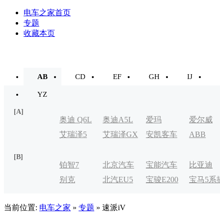
电车之家首页
专题
收藏本页
AB
CD
EF
GH
IJ
YZ
[A]
奥迪 Q6L
奥迪A5L
爱玛
爱尔威
艾瑞泽5
艾瑞泽GX
安凯客车
ABB
e-tron
[B]
铂智7
北京汽车
宝能汽车
比亚迪
别克
北汽EU5
宝骏E200
宝马5系
制造厂
VELITE
电式
当前位置:
电车之家
»
专题
» 速派iV