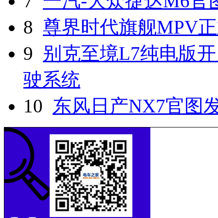
7
一汽-大众捷达M6官
8
尊界时代旗舰MPV
9
别克至境L7纯电版开
驶系统
10
东风日产NX7官图发