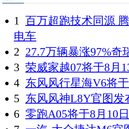
1
百万超跑技术同源 腾
电车
2
27.7万辆暴涨97%
3
荣威家越07将于8月1
4
东风风行星海V6将于
5
东风风神L8Y官图发
6
零跑A05将于8月10