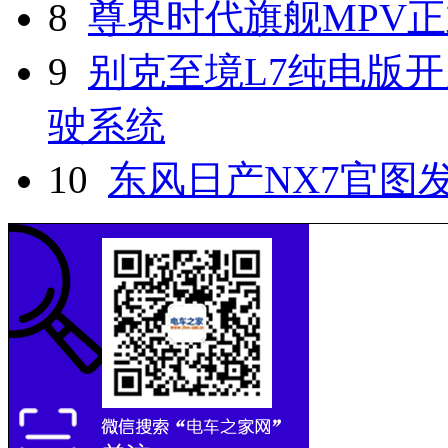
8
尊界时代旗舰MPV
9
别克至境L7纯电版开
驶系统
10
东风日产NX7官图发