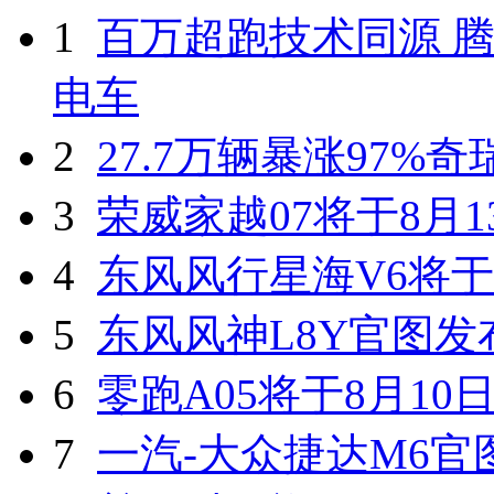
1
百万超跑技术同源 腾
电车
2
27.7万辆暴涨97%
3
荣威家越07将于8月1
4
东风风行星海V6将于
5
东风风神L8Y官图发
6
零跑A05将于8月10
7
一汽-大众捷达M6官