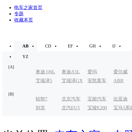
电车之家首页
专题
收藏本页
AB
CD
EF
GH
IJ
YZ
[A]
奥迪 Q6L
奥迪A5L
爱玛
爱尔威
艾瑞泽5
艾瑞泽GX
安凯客车
ABB
e-tron
[B]
铂智7
北京汽车
宝能汽车
比亚迪
别克
北汽EU5
宝骏E200
宝马5系
制造厂
VELITE
电式