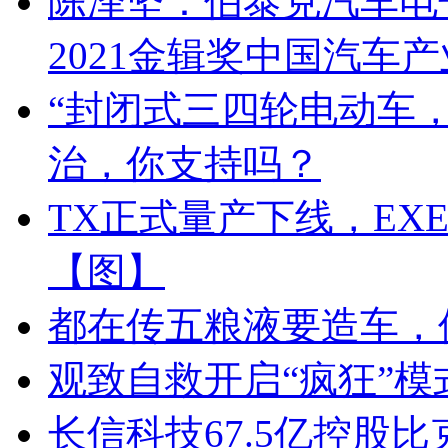
陈泽坚：伯泰克汽车电子
2021金辑奖中国汽车
“封闭式三四轮电动车
治，你支持吗？
TX正式量产下线，EX
【图】
都在传五粮液要造车，
观致自救开启“疯狂”
长信科技67.5亿控股