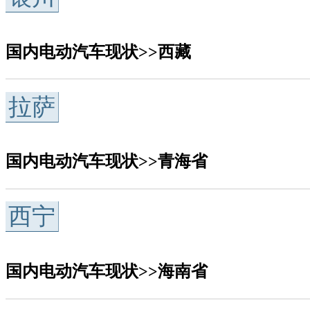
国内电动汽车现状>>西藏
拉萨
国内电动汽车现状>>青海省
西宁
国内电动汽车现状>>海南省