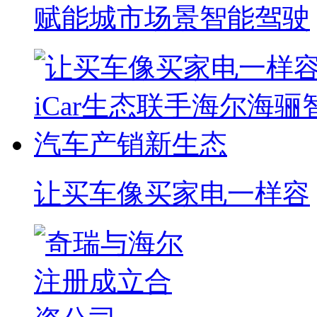
赋能城市场景智能驾驶
让买车像买家电一样容