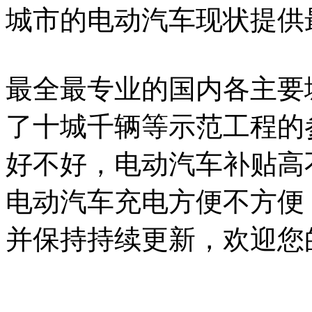
城市的电动汽车现状提供最
最全最专业的国内各主要
了十城千辆等示范工程的
好不好，电动汽车补贴高
电动汽车充电方便不方便
并保持持续更新，欢迎您