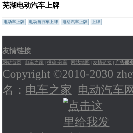
芜湖电动汽车上牌
电动车上牌
电动自行车上牌
电动汽车上牌
上牌
友情链接
网站首页
|
电车之家
|
投稿·分享
|
网站地图
|
友情链接
|
广告服
Copyright ©2010-2030
名：
电车之家
电动汽车