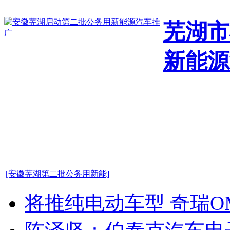
芜湖市
新能源
[安徽芜湖第二批公务用新能]
将推纯电动车型 奇瑞OM