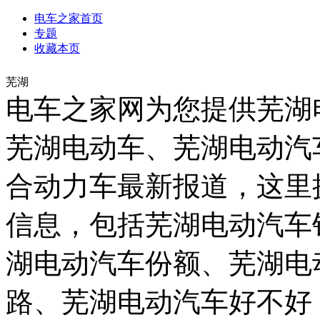
电车之家首页
专题
收藏本页
芜湖
电车之家网为您提供芜湖
芜湖电动车、芜湖电动汽
合动力车最新报道，这里
信息，包括芜湖电动汽车
湖电动汽车份额、芜湖电
路、芜湖电动汽车好不好