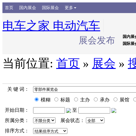
首页
国内展会
国际展会
更多
电车之家 电动汽车
国内展
展会发布
国际展
当前位置:
首页
»
展会
»
关 键 词：
模糊
标题
主办
承办
展馆
开始日期：
至
所属分类：
展会状态：
排序方式：