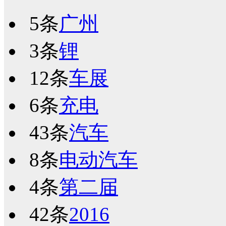
5条
广州
3条
锂
12条
车展
6条
充电
43条
汽车
8条
电动汽车
4条
第二届
42条
2016