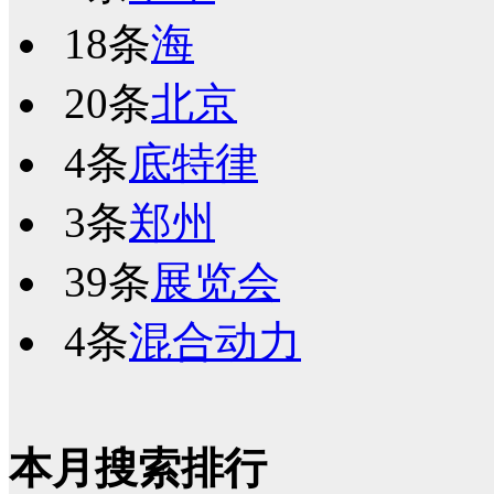
18条
海
20条
北京
4条
底特律
3条
郑州
39条
展览会
4条
混合动力
本月搜索排行