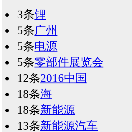
3条
锂
5条
广州
5条
电源
5条
零部件展览会
12条
2016中国
18条
海
18条
新能源
13条
新能源汽车