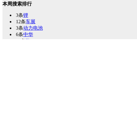
本周搜索排行
3条
锂
12条
车展
3条
动力电池
6条
中华
18条
海
20条
北京
4条
底特律
3条
郑州
39条
展览会
4条
混合动力
本月搜索排行
5条
广州
3条
锂
12条
车展
6条
充电
43条
汽车
8条
电动汽车