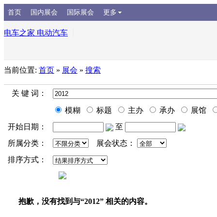
首页
国内展会
国际展会
更多
电车之家 电动汽车
当前位置:
首页
»
展会
»
搜索
关 键 词：
模糊
标题
主办
承办
展馆
开始日期：
至
所属分类：
展会状态：
排序方式：
抱歉，没有找到与“
2012
” 相关的内容。