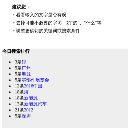
建议您：
• 看看输入的文字是否有误
• 去掉可能不必要的字词，如“的”、“什么”等
• 调整更确切的关键词或搜索条件
今日搜索排行
3条
锂
5条
广州
5条
电源
5条
零部件展览会
12条
2016中国
18条
海
18条
新能源
13条
新能源汽车
21条
2012
5条
深圳