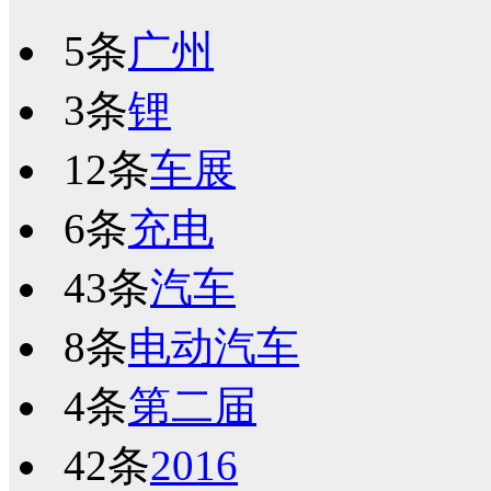
5条
广州
3条
锂
12条
车展
6条
充电
43条
汽车
8条
电动汽车
4条
第二届
42条
2016