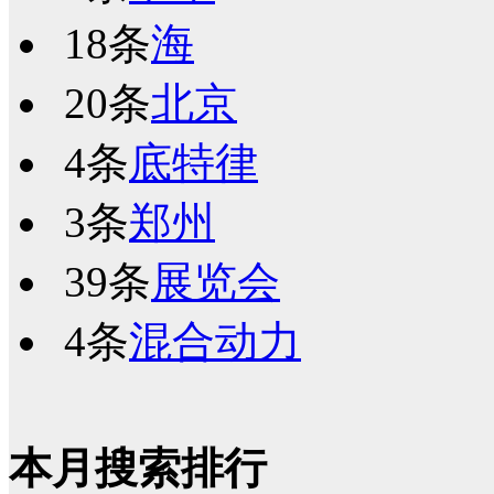
18条
海
20条
北京
4条
底特律
3条
郑州
39条
展览会
4条
混合动力
本月搜索排行