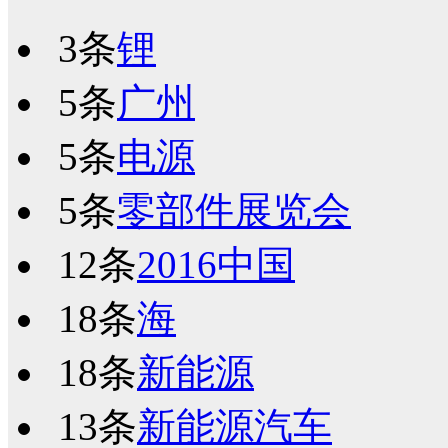
3条
锂
5条
广州
5条
电源
5条
零部件展览会
12条
2016中国
18条
海
18条
新能源
13条
新能源汽车