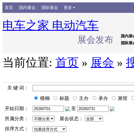
首页
国内展会
国际展会
更多
电车之家 电动汽车
国内展
展会发布
国际展
当前位置:
首页
»
展会
»
关 键 词：
模糊
标题
主办
承办
展馆
开始日期：
至
所属分类：
展会状态：
排序方式：