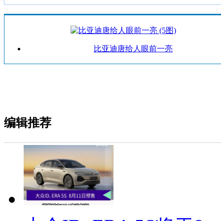
比亚迪唐给人眼前一亮
编辑推荐