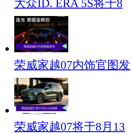
大众ID. ERA 5S将于8
荣威家越07内饰官图发
荣威家越07将于8月13