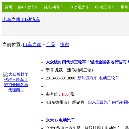
首页
纯电动汽车
纯电动客车
电动观光车
电动三轮车
更多
电车之家 电动汽车
当前位置:
电车之家
»
产品
»
搜索
大
众
版封闭代步三轮车！诚招全国各地代理商
型号 龙跃（迷你封闭三轮）
2013-08-30 18:00
新能源汽车
电动三轮车
参考价 :
1.00
(元)
[山东德州市]
经销商 :
山东三岭汽车内饰有限
众
大 B 电动汽车
众
大B型电动汽车是一款双排四人电动汽车，