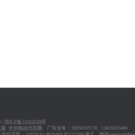
务
|
浙ICP备11010150号
之家
中华电动汽车网
广告业务：18958105736 13819453466
交流群：31859161 9920404 85271546(满)】 邮箱:service#z