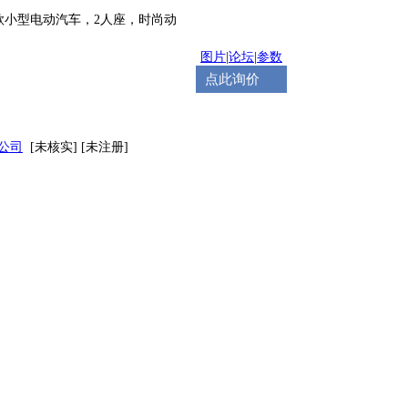
款小型电动汽车，2人座，时尚动
图片
|
论坛
|
参数
点此询价
公司
[未核实] [未注册]