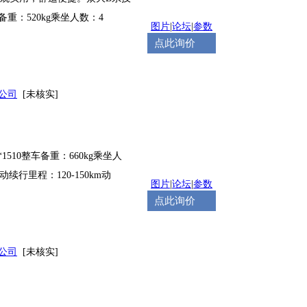
整车备重：520kg乘坐人数：4
图片
|
论坛
|
参数
点此询价
公司
[未核实]
*1510整车备重：660kg乘坐人
动续行里程：120-150km动
图片
|
论坛
|
参数
点此询价
公司
[未核实]