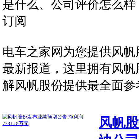
是什么、公司评价怎么样
订阅
电车之家网为您提供风帆
最新报道，这里拥有风帆
解风帆股份提供最全面参
风帆股