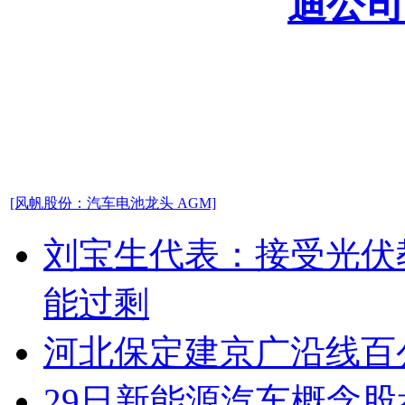
迪公司
[风帆股份：汽车电池龙头 AGM]
刘宝生代表：接受光伏
能过剩
河北保定建京广沿线百
29日新能源汽车概念股