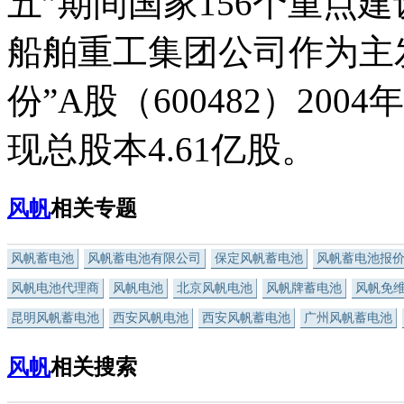
五”期间国家156个重点建
船舶重工集团公司作为主
份”A股（600482）20
现总股本4.61亿股。
风帆
相关专题
风帆蓄电池
风帆蓄电池有限公司
保定风帆蓄电池
风帆蓄电池报
风帆电池代理商
风帆电池
北京风帆电池
风帆牌蓄电池
风帆免
昆明风帆蓄电池
西安风帆电池
西安风帆蓄电池
广州风帆蓄电池
风帆
相关搜索