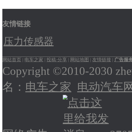
友情链接
压力传感器
网站首页
|
电车之家
|
投稿·分享
|
网站地图
|
友情链接
|
广告服
Copyright ©2010-2030
名：
电车之家
电动汽车