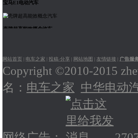
宝马E1电动汽车
壳牌超高能效概念汽车
特斯拉Model X
网站首页
|
电车之家
|
投稿·分享
|
网站地图
|
友情链接
|
广告服
Copyright ©2010-2015
2017款雪佛兰Sonic
名：
电车之家
中华电动
比亚迪唐给人眼前一亮
网络广告：
270