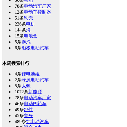
36条
智能
78条
电动汽车厂家
12条
电动车控制器
51条
铁壳
226条
电机
144条
海
15条
电池盒
5条
泰汽
6条
船梭电动汽车
本周搜索排行
4条
锂电池组
2条
绿源电动汽车
5条
大奔
1072条
新能源
78条
电动汽车厂家
46条
电动四轮车
49条
部件
45条
警务
489条
纯电动汽车