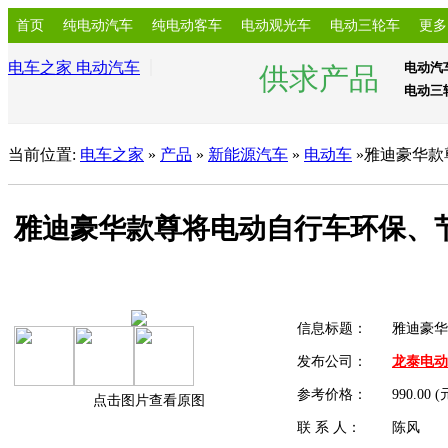
首页
纯电动汽车
纯电动客车
电动观光车
电动三轮车
更多
电车之家 电动汽车
电动汽
供求产品
电动三
当前位置:
电车之家
»
产品
»
新能源汽车
»
电动车
»雅迪豪华款
雅迪豪华款尊将电动自行车环保、
信息标题：
雅迪豪
发布公司：
龙泰电动
参考价格：
990.00 
点击图片查看原图
联 系 人：
陈风