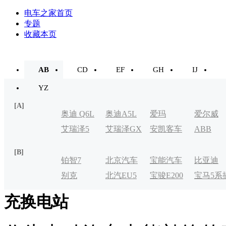
电车之家首页
专题
收藏本页
AB
CD
EF
GH
IJ
YZ
[A]
奥迪 Q6L
奥迪A5L
爱玛
爱尔威
艾瑞泽5
艾瑞泽GX
安凯客车
ABB
e-tron
[B]
铂智7
北京汽车
宝能汽车
比亚迪
别克
北汽EU5
宝骏E200
宝马5系
制造厂
VELITE
电式
充换电站