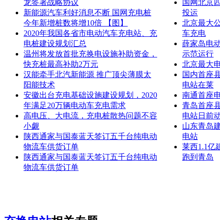
龙签署战略协议
国网北京
新能源汽车利好消息不断 国网充电桩
投运
今年新增桩数将增10倍 【图】
北京最大公
2020年我国各省市电动汽车充电站、充
车充电
电桩建设规划汇总
薛家岛电
温州将发放首批充换电设施补助资金，
示范运行
快充桩最高补助2万元
北京最大
汉能牵手北汽新能源 推广顶尖薄膜太
国内首座
阳能技术
电站在莱
安徽出台充电基础设施建设规划，2020
南通首座电
年满足20万辆电动车充电需求
青岛首座
高电压、大电流，充电桩散热问题不容
电站日前
小觑
山东青岛
陕西通家与国泰蓝天签订五千台纯电动
电站
物流车供货订单
莱西1.1
陕西通家与国泰蓝天签订五千台纯电动
跑到青岛
物流车供货订单