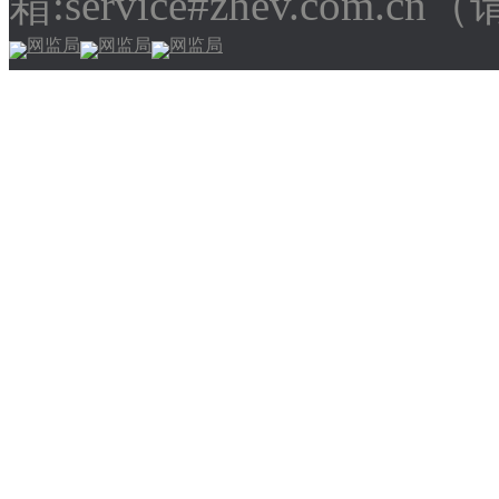
箱:service#zhev.com