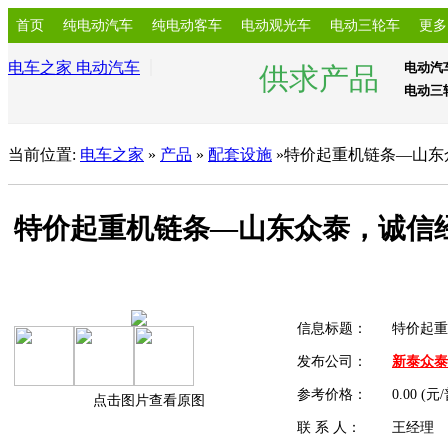
首页
纯电动汽车
纯电动客车
电动观光车
电动三轮车
更多
电车之家 电动汽车
电动汽
供求产品
电动三
当前位置:
电车之家
»
产品
»
配套设施
»特价起重机链条—山东
特价起重机链条—山东众泰，诚信
信息标题：
特价起
发布公司：
新泰众泰
参考价格：
0.00 (元
点击图片查看原图
联 系 人：
王经理