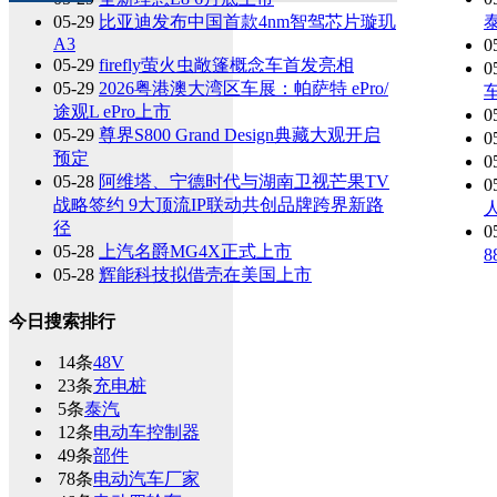
05-29
比亚迪发布中国首款4nm智驾芯片璇玑
A3
0
05-29
firefly萤火虫敞篷概念车首发亮相
0
05-29
2026粤港澳大湾区车展：帕萨特 ePro/
途观L ePro上市
0
05-29
尊界S800 Grand Design典藏大观开启
0
预定
0
05-28
阿维塔、宁德时代与湖南卫视芒果TV
0
战略签约 9大顶流IP联动共创品牌跨界新路
径
0
05-28
上汽名爵MG4X正式上市
05-28
辉能科技拟借壳在美国上市
今日搜索排行
14条
48V
23条
充电桩
5条
泰汽
12条
电动车控制器
49条
部件
78条
电动汽车厂家