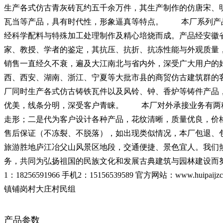
生产各式仿古青灰砖瓦约五千余万件，其生产制作的仿唐宋、
瓦当等产品，具有时代性，形象逼真等特点。 本厂系列产
经科学配料与特殊加工处理制作及精心培烧而成。产品经安徽
家、教授、学者的鉴定，其抗压、抗折、抗冻性能与外观质量
销售一直经久不衰，遍及大江南北与省内外，深受广大用户的
西、西安、湖南、浙江、宁夏等大批市县的商贸仿古建筑群
厂同时生产各式仿古铸铁瓦件以及风铃、钟、香炉等铸件产品
优美，线条分明，深受客户青睐。 本厂对外承接业务有两
走形；二是代为客户设计各种产品，花纹清晰，质量优良，价
售后保证（不冻裂、不脱落），如出现类似情况，本厂包退
旅游胜地庐江冶父山风景区地段，交通便捷、景色宜人。我们
务，共同为弘扬祖国的民族文化和发展古典建筑与园林建设而
1：18256591966 手机2：15156539589 官方网站：www.huipa
镇铺岗村大庄村民组
产品参数