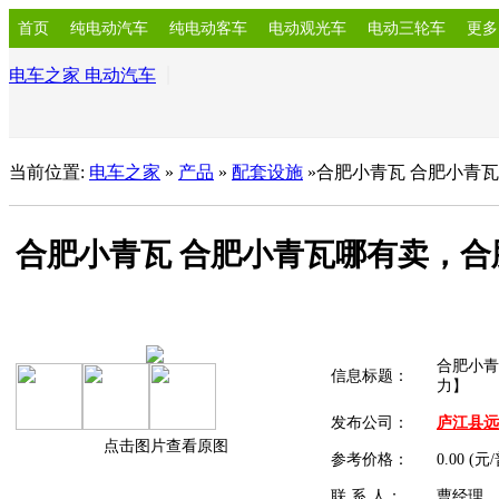
首页
纯电动汽车
纯电动客车
电动观光车
电动三轮车
更多
电车之家 电动汽车
当前位置:
电车之家
»
产品
»
配套设施
»合肥小青瓦 合肥小青
合肥小青瓦 合肥小青瓦哪有卖，
合肥小青
信息标题：
力】
发布公司：
庐江县远
点击图片查看原图
参考价格：
0.00 (元
联 系 人：
曹经理