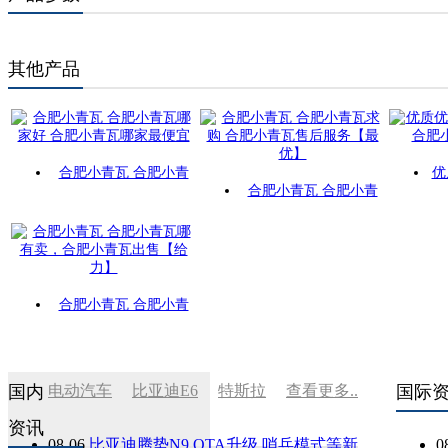
其他产品
合肥小青瓦 合肥小青
优
合肥小青瓦 合肥小青
合肥小青瓦 合肥小青
国内
电动汽车
比亚迪E6
特斯拉
查看更多..
国际
资讯
08-06
比亚迪腾势N9 OTA升级 哨兵模式等新
0