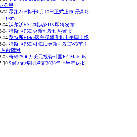
68公里
8-04
零跑A05将于8月10日正式上市 最高续
510km
8-04
沃尔沃EX50电动SUV即将发布
8-04
特斯拉FSD更新引发过热警报
8-04
路特斯Eletre因关税飙升退出美国市场
8-04
特斯拉FSDv14Lite更新引发HW3车主
过热故障潮
8-03
奇瑞7500万美元投资韩国KGMobility
7-30
Stellantis集团发布2026年上半年财报