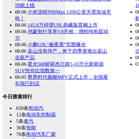
功能上线
1
08-06
小米澎程N90Max 1200公里无需加油充
0
电！
航
08-06
145.8万仰望U8L鼎藏版震撼上市
0
08-06
鸿蒙智行享界V8亮相：增程纯电双动
0
力
0
08-06
小鹏G9L“极夜黑”官图曝光
0
08-06
蓝山没有停产，将于四季度推出蓝山
全新产品
0
08-06
星光560斩获杰兰路5-10万元新能源
0
SUV性价比指数第一
08-05
尊界时代旗舰MPV正式上市，全国展
车现已到店
今日搜索排行
658条
电动汽
12条
电动车控制器
5条
泰汽
36条
智能
78条
电动汽车厂家