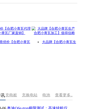
质优价【合肥小青瓦
大品牌【合肥小青瓦生
资讯
充电桩
充换电站
电池
查看更多..
8-06
奥迪Q6e-tron极限测试：高速续航仅