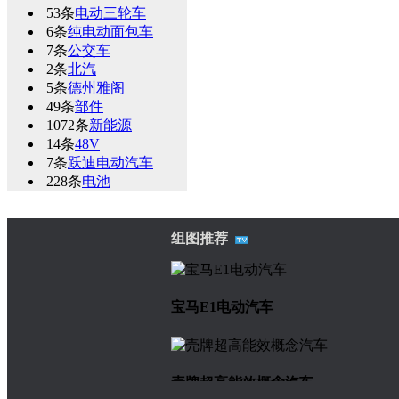
53条
电动三轮车
6条
纯电动面包车
7条
公交车
2条
北汽
5条
德州雅阁
49条
部件
1072条
新能源
14条
48V
7条
跃迪电动汽车
228条
电池
组图推荐
宝马E1电动汽车
壳牌超高能效概念汽车