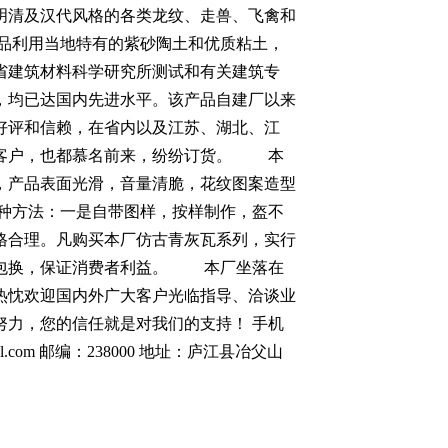
明清及汉代风格的各类龙纹、走兽、飞禽和
品利用当地特有的紫砂陶土和优质粘土，
省建筑材料科学研究所测试和有关建筑专
，均已达国内先进水平。该产品自建厂以来
好评和信赖，在省内以及江苏、湖北、江
的客户，也都慕名前来，纷纷订货。 本
，产品表面光滑，音量清脆，花纹图案造型
种方法：一是自带图样，按样制作，盔不
格合理。凡购买本厂仿古青灰瓦系列，实行
、包换，保证消费者利益。 本厂坐落在
热忱欢迎国内外广大客户光临指导、洽谈业
努力，您的信任就是对我们的支持！ 手机
ijzcl.com 邮编：238000 地址：庐江县冶父山