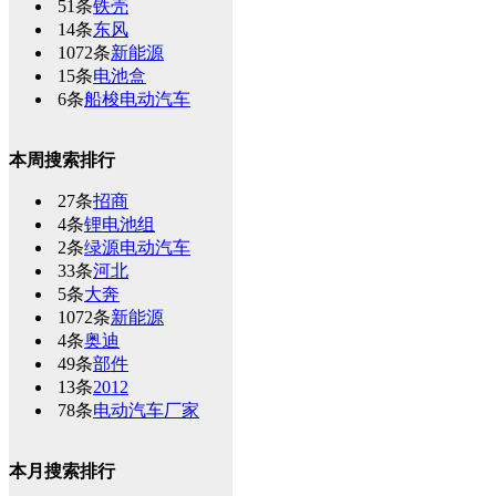
51条
铁壳
14条
东风
1072条
新能源
15条
电池盒
6条
船梭电动汽车
本周搜索排行
27条
招商
4条
锂电池组
2条
绿源电动汽车
33条
河北
5条
大奔
1072条
新能源
4条
奥迪
49条
部件
13条
2012
78条
电动汽车厂家
本月搜索排行