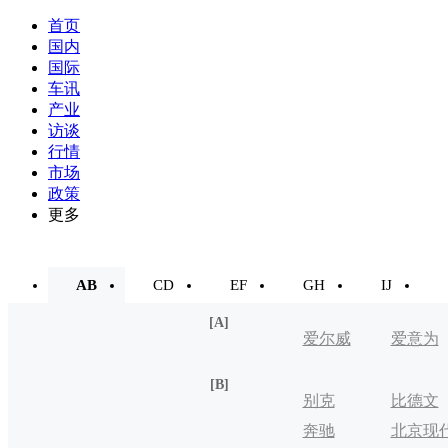
首页
国内
国际
车讯
产业
访谈
行情
市场
政策
更多
AB
CD
EF
GH
IJ
[A]
爱尔威
爱意为
[B]
别克
比德文
奔驰
北京现