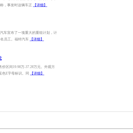
道称，事发时这辆车正
【详细】
汽车宣布了一项重大的重组计划，计
00名员工。福特汽车
【详细】
元
间19.98万-37.28万元。外观方
蓝色E字母标识。同
【详细】