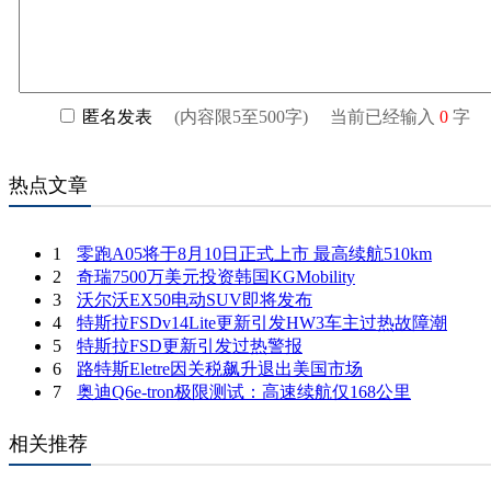
热点文章
1
零跑A05将于8月10日正式上市 最高续航510km
2
奇瑞7500万美元投资韩国KGMobility
3
沃尔沃EX50电动SUV即将发布
4
特斯拉FSDv14Lite更新引发HW3车主过热故障潮
5
特斯拉FSD更新引发过热警报
6
路特斯Eletre因关税飙升退出美国市场
7
奥迪Q6e-tron极限测试：高速续航仅168公里
相关推荐