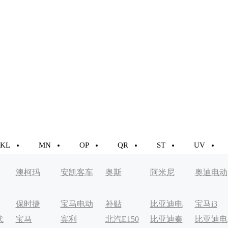
KL
MN
OP
QR
ST
UV
澳柯玛
安凯客车
奥斯
阿米尼
奥迪电动
车
保时捷
宝马电动
补贴
比亚迪电
宝马i3
代
宝马
宾利
北汽E150
比亚迪秦
比亚迪电
车
动轿车