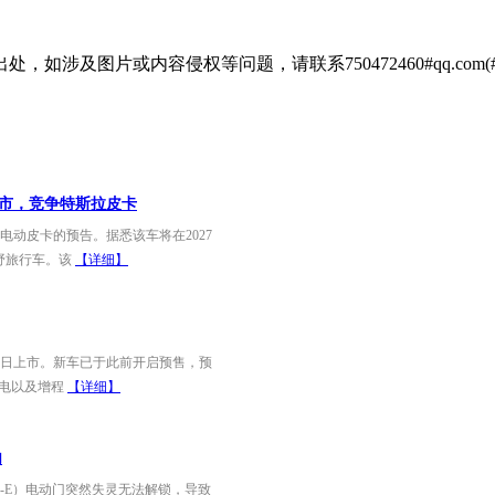
涉及图片或内容侵权等问题，请联系750472460#qq.com(
上市，竞争特斯拉皮卡
动皮卡的预告。据悉该车将在2027
越野旅行车。该
【详细】
9日上市。新车已于此前开启预售，预
供纯电以及增程
【详细】
内
ach-E）电动门突然失灵无法解锁，导致