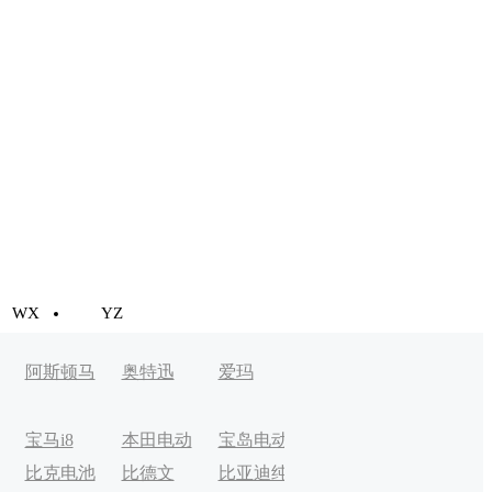
WX
YZ
阿斯顿马
奥特迅
爱玛
丁
宝马i8
本田电动
宝岛电动
比克电池
比德文
比亚迪纯
车
车