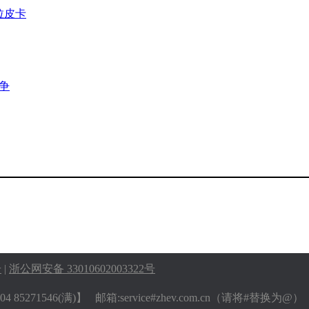
拉皮卡
竞争
号
|
浙公网安备 33010602003322号
 85271546(满)】 邮箱:service#zhev.com.cn（请将#替换为@）