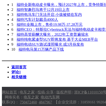
1
福特全新电动皮卡曝光，预计2027年上市，竞争特斯
2
福特智趣烈马将于12月19日上市
3
福特电马车门无法开启 小孩被锁在车内
4
福特汽车计划裁员4000人
5
福特E全顺上市，售价19.98万-37.28万元
6
福特CEO：特斯拉Cybertruck无法与福特电动皮卡相
7
福特高管薪酬大曝光，2022年工资普遍缩水
8
福特纯电紧凑型SUV即将发布 基于大众MEB平台
9
福特电动SUV路试谍照曝光 或3月份发布
10
福特电马第15万辆产品下线
返回首页
评论
0
相关链接
网站首页
|
电车之家
|
投稿·分享
|
版权声明
|
浙ICP备11010150
网络实名：
电车之家
电动汽车网
联系QQ：
750472460
4847967
【企业交流群：31859161 9920404