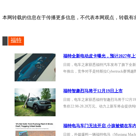
本网转载的信息在于传播更多信息，不代表本网观点，转载有出处，如
福特
福特全新电动皮卡曝光，预计2027年
日前，电车之家获悉福特汽车发布了旗下全新电
标
年推出，竞争对手是特斯拉Cybertruck赛博
福特智趣烈马将于12月19日上市
日前，电车之家获悉福特智趣烈马将于12月1
售价22.98-28.28万元。动力上新车将会提
福特电马车门无法开启 小孩被锁在车
签
日前，外媒爆料一辆福特电马（Mustang M