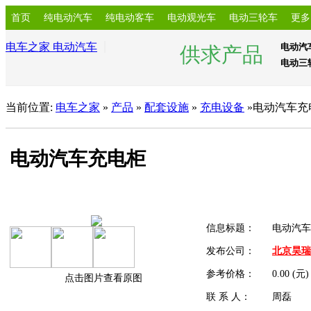
首页
纯电动汽车
纯电动客车
电动观光车
电动三轮车
更多
电车之家 电动汽车
电动汽
供求产品
电动三
当前位置:
电车之家
»
产品
»
配套设施
»
充电设备
»电动汽车充
电动汽车充电柜
信息标题：
电动汽
发布公司：
北京昊瑞
参考价格：
0.00 (元)
点击图片查看原图
联 系 人：
周磊