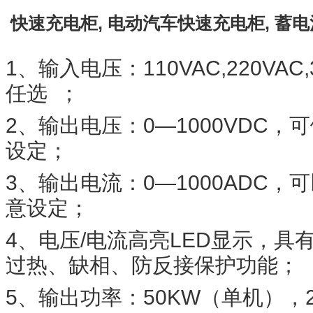
快速充电柜, 电动汽车快速充电柜, 蓄
1
、输入电压：
110VAC,220VAC,
任选
；
2
、输出电压：
0
—
1000VDC
，可
设定；
3
、输出电流：
0
—
1000ADC
，可
意设定；
4
、电压
/
电流高亮
LED
显示，具
过热、缺相、防反接保护功能；
5
、输出功率：
50KW
（单机），