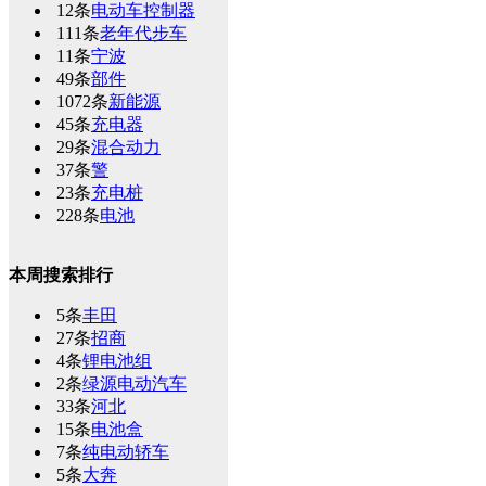
12条
电动车控制器
111条
老年代步车
11条
宁波
49条
部件
1072条
新能源
45条
充电器
29条
混合动力
37条
警
23条
充电桩
228条
电池
本周搜索排行
5条
丰田
27条
招商
4条
锂电池组
2条
绿源电动汽车
33条
河北
15条
电池盒
7条
纯电动轿车
5条
大奔