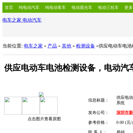
首页
纯电动汽车
纯电动客车
电动观光车
电动三轮车
更多
电车之家 电动汽车
当前位置:
电车之家
»
产品
»
其他
»
检测设备
»供应电动车电池
供应电动车电池检测设备，电动汽
供应电动
信息标题：
系统
发布公司：
深圳市新
点击图片查看原图
参考价格：
0.00 (元
联 系 人：
易娟