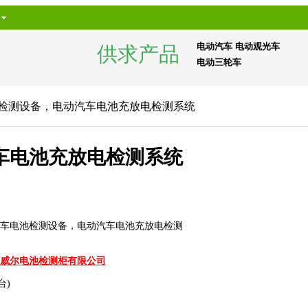
电动汽车
电动观光车
供求产品
电动三轮车
检测设备，电动汽车电池充放电检测系统
车电池充放电检测系统
车电池检测设备，电动汽车电池充放电检测
威尔电池检测柜有限公司
/台)