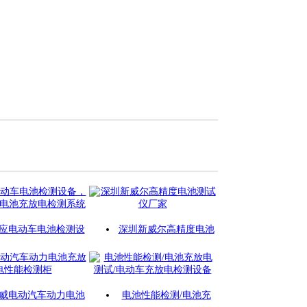
应电动车电池检测设
深圳新威尔高精度电池
威电动汽车动力电池
电池性能检测/电池充