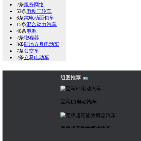
2条
服务网络
53条
电动三轮车
6条
纯电动面包车
15条
混合动力汽车
40条
电源
2条
增程器
8条
陆地方舟电动车
7条
公交车
2条
立马电动车
组图推荐
宝马E1电动汽车
壳牌超高能效概念汽车