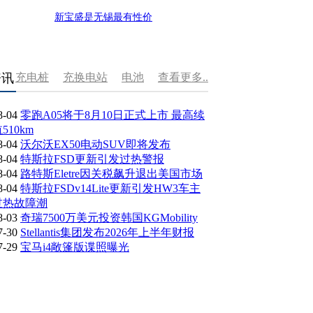
新宝盛是无锡最有性价
资讯
充电桩
充换电站
电池
查看更多..
8-04
零跑A05将于8月10日正式上市 最高续
510km
8-04
沃尔沃EX50电动SUV即将发布
8-04
特斯拉FSD更新引发过热警报
8-04
路特斯Eletre因关税飙升退出美国市场
8-04
特斯拉FSDv14Lite更新引发HW3车主
过热故障潮
8-03
奇瑞7500万美元投资韩国KGMobility
7-30
Stellantis集团发布2026年上半年财报
7-29
宝马i4敞篷版谍照曝光