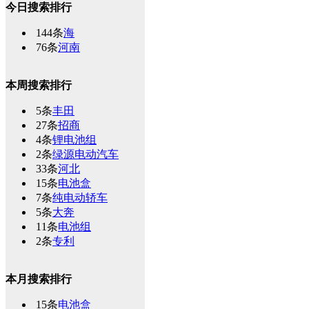
今日搜索排行
144条
海
76条
河南
本周搜索排行
5条
丰田
27条
招商
4条
锂电池组
2条
绿源电动汽车
33条
河北
15条
电池盒
7条
纯电动轿车
5条
大奔
11条
电池组
2条
专利
本月搜索排行
15条
电池盒