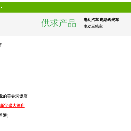
电动汽车
电动观光车
供求产品
电动三轮车
店
专业的善卷洞饭店
新宝盛大酒店
/普通)