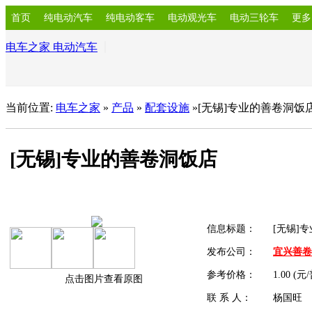
首页
纯电动汽车
纯电动客车
电动观光车
电动三轮车
更多
电车之家 电动汽车
当前位置:
电车之家
»
产品
»
配套设施
»[无锡]专业的善卷洞饭
[无锡]专业的善卷洞饭店
信息标题：
[无锡]
发布公司：
宜兴善卷
参考价格：
1.00 (元
点击图片查看原图
联 系 人：
杨国旺