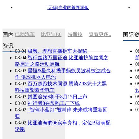
[无锡]专业的善卷洞饭
国内
电动汽车
比亚迪E6
特斯拉
查看更多..
国际
资讯
08-04
极氪、理想直播拆车大揭秘
0
08-04
智行丝路万里征途 比亚迪护航丝绸之
航
路启迪之路活动启航
0
08-03
星恒&星久科携手蚂蚁灵波科技达成合
0
作 供应机器人电池
0
08-03
百万超跑技术同源 腾势Z9S凭十大黑
0
科技重塑豪华电车
08-03
岚图追光S将于8月15日上市
0
08-03
神行者8在常熟工厂下线
0
08-02
“智驾小蓝灯”被叫停 未来或将重新回
0
归
08-02
比亚迪海豹06实车亮相，定位B级满配
轿跑