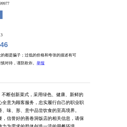
399977
13
46
款的都是骗子；过低的价格和夸张的描述有可
谨慎对待，谨防欺诈。
举报
务，不断创新菜式，采用绿色、健康、新鲜的
心全意为顾客服务，忠实履行自己的职业职
香、味、形、意中品尝饮食的至高境界。
餐，信誉好的善卷洞饭店的相关信息，请保
致力为需求的群体创造一流的用餐环境。