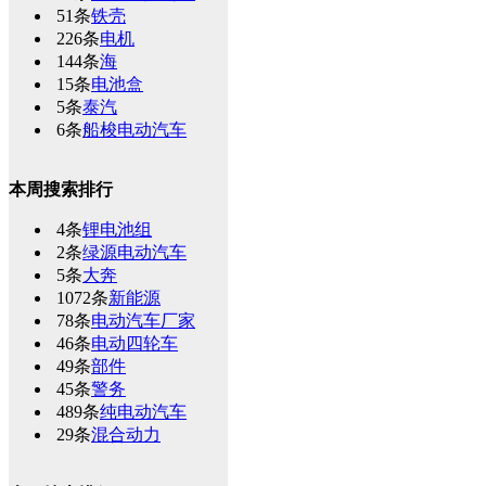
51条
铁壳
226条
电机
144条
海
15条
电池盒
5条
泰汽
6条
船梭电动汽车
本周搜索排行
4条
锂电池组
2条
绿源电动汽车
5条
大奔
1072条
新能源
78条
电动汽车厂家
46条
电动四轮车
49条
部件
45条
警务
489条
纯电动汽车
29条
混合动力