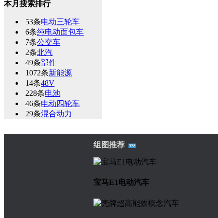
本月搜索排行
53条
电动三轮车
6条
纯电动面包车
7条
公交车
2条
北汽
49条
部件
1072条
新能源
14条
48V
228条
电池
46条
电动四轮车
29条
混合动力
组图推荐
宝马E1电动汽车